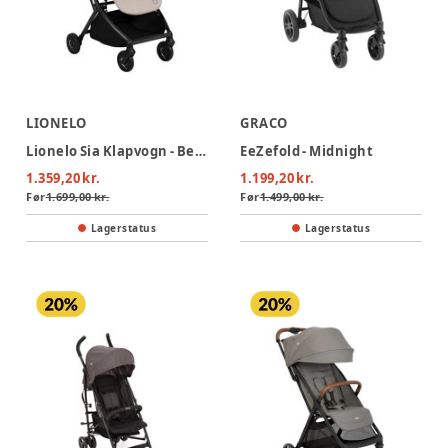
LIONELO
GRACO
Lionelo Sia Klapvogn - Beige Sand
EeZefold - Midnight
1.359,20 kr.
1.199,20 kr.
Før
1.699,00 kr.
Før
1.499,00 kr.
Lagerstatus
Lagerstatus