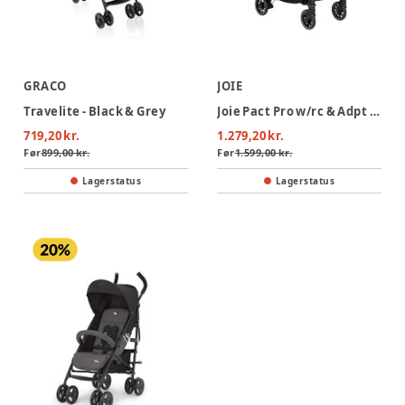
GRACO
JOIE
Travelite - Black & Grey
Joie Pact Pro w/rc & Adpt Klapvogn - Pebble
719,20 kr.
1.279,20 kr.
Før
899,00 kr.
Før
1.599,00 kr.
Lagerstatus
Lagerstatus