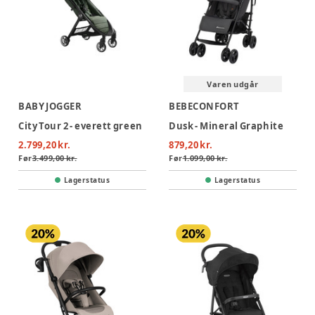
Varen udgår
BABY JOGGER
BEBECONFORT
City Tour 2 - everett green
Dusk - Mineral Graphite
2.799,20 kr.
879,20 kr.
Før
3.499,00 kr.
Før
1.099,00 kr.
Lagerstatus
Lagerstatus