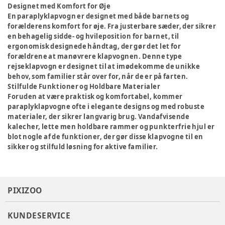
Designet med Komfort for Øje
En paraplyklapvogn er designet med både barnets og
forælderens komfort for øje. Fra justerbare sæder, der sikrer
en behagelig sidde- og hvileposition for barnet, til
ergonomisk designede håndtag, der gør det let for
forældrene at manøvrere klapvognen. Denne type
rejseklapvogn er designet til at imødekomme de unikke
behov, som familier står over for, når de er på farten.
Stilfulde Funktioner og Holdbare Materialer
Foruden at være praktisk og komfortabel, kommer
paraplyklapvogne ofte i elegante designs og med robuste
materialer, der sikrer langvarig brug. Vandafvisende
kalecher, lette men holdbare rammer og punkterfrie hjul er
blot nogle af de funktioner, der gør disse klapvogne til en
sikker og stilfuld løsning for aktive familier.
PIXIZOO
KUNDESERVICE