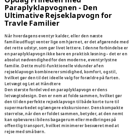
Paraplyklapvognen - Den
Ultimative Rejseklapvogn for
Travle Familier
Når hverdagens eventyr kalder, eller den næste
familieudflugt venter lige om hjørnet, er det afgørende med
det rette udstyr, som gør livet lettere. I denne forbindelse er
en paraplyklapvogn ikke bare en praktisk løsning – det er en
absolut nødvendighed for den moderne, eventyrlystne
familie. Dette multi-funktionelle vidunder af en
rejseklapvogn kombinerer smidighed, komfort, og stil,
hvilket gør den til det ideelle valg for forældre på farten.
Letvægt og Let at Håndtere
Den største fordel ved en paraplyklapvogn er dens
letvægtsdesign. Den er nem at folde sammen, hvilket gør
den til den perfekte rejseklapvogn til både korte ture til
supermarkedet og længere ekskursioner. Dens kompakte
størrelse, når den er foldet sammen, betyder, at den nemt
kan opbevares i bilens bagagerum eller medbringes på
offentlig transport, hvilket minimerer besværet med at
rejse med små børn.