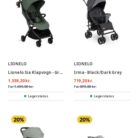
LIONELO
LIONELO
Lionelo Sia Klapvogn - Green Emerald
Irma - Black/Dark Grey
1.359,20 kr.
719,20 kr.
Før
1.699,00 kr.
Før
899,00 kr.
Lagerstatus
Lagerstatus