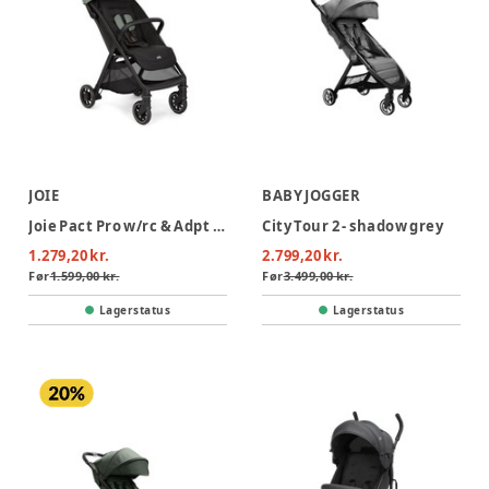
JOIE
BABY JOGGER
Joie Pact Pro w/rc & Adpt Klapvogn - Abyss
City Tour 2 - shadow grey
1.279,20 kr.
2.799,20 kr.
Før
1.599,00 kr.
Før
3.499,00 kr.
Lagerstatus
Lagerstatus