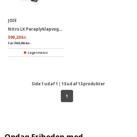
JOIE
Nitro LX Paraplyklapvogn - ember
599,20 kr.
Før
749,00 kr.
Lagerstatus
Side
1
ud af
1
|
13
ud af
13
produkter
1
Opdag Friheden med