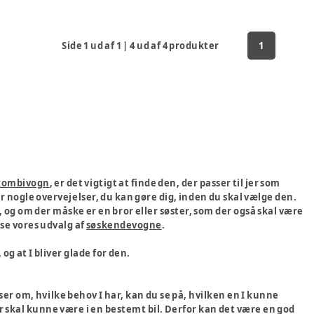
Side
1
ud af
1
|
4
ud af
4
produkter
1
kombivogn
, er det vigtigt at finde den, der passer til jer som
r nogle overvejelser, du kan gøre dig, inden du skal vælge den.
 og om der måske er en bror eller søster, som der også skal være
 se vores udvalg af
søskendevogne
.
og at I bliver glade for den.
er om, hvilke behov I har, kan du se på, hvilken en I kunne
 skal kunne være i en bestemt bil. Derfor kan det være en god