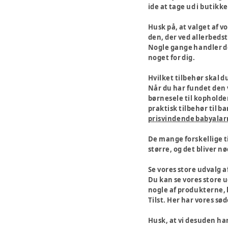
ide at tage ud i butikke
Husk på, at valget af vo
den, der ved allerbedst
Nogle gange handler de
noget for dig.
Hvilket tilbehør skal d
Når du har fundet den vo
børnesele til kopholder
praktisk tilbehør til 
prisvindende babyala
De mange forskellige t
større, og det bliver n
Se vores store udvalg 
Du kan se vores store ud
nogle af produkterne, k
Tilst. Her har vores sø
Husk, at vi desuden har