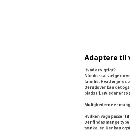
Adaptere til
Hvad er vigtigt?
Når du skal vælge en v
familie. Hvad er jeres 
Derudover kan det også 
plads til. Hvis der er 
Mulighederne er mange, 
Hvilken vogn passer til
Der findes mange typer 
tænke jer. Der kan ogs