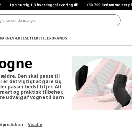

Lyn hurtig 1-3 hverdages levering 🚚
+30.700 Bedømmelser på T
BØRNEVÆRELSET
TEKSTILER
BRANDS
vogne
rældre. Den skal passe til
 er det vigtigt at gøre sig
r passer bedst til jer. Alt
smart og praktisk tilbehør,
re udvalg af vogne til børn
4
produkter
Vis alle