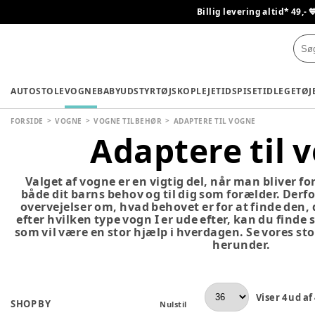
Billig levering altid* 49,- 
AUTOSTOLE
VOGNE
BABYUDSTYR
TØJ
SKO
PLEJETID
SPISETID
LEGETØJ
FORSIDE
VOGNE
VOGNE TILBEHØR
ADAPTERE TIL VOGNE
Adaptere til 
Valget af vogne er en vigtig del, når man bliver fo
både dit barns behov og til dig som forælder. Derfor
overvejelser om, hvad behovet er for at finde den, de
efter hvilken type vogn I er ude efter, kan du finde 
som vil være en stor hjælp i hverdagen. Se vores sto
herunder.
Viser
4
ud af
SHOP BY
Nulstil