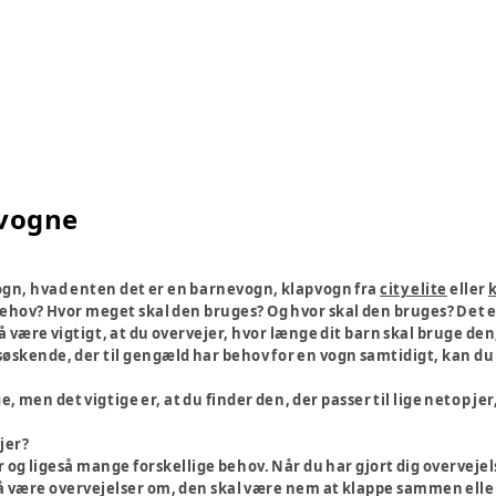
 vogne
ogn, hvad enten det er en barnevogn, klapvogn fra
city elite
eller
behov? Hvor meget skal den bruges? Og hvor skal den bruges? Det e
være vigtigt, at du overvejer, hvor længe dit barn skal bruge den,
to søskende, der til gengæld har behov for en vogn samtidigt, kan du
men det vigtige er, at du finder den, der passer til lige netop jer, 
 jer?
og ligeså mange forskellige behov. Når du har gjort dig overvejels
å være overvejelser om, den skal være nem at klappe sammen eller