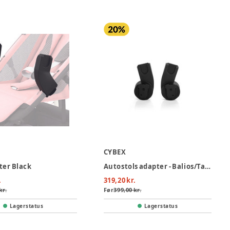
CYBEX
ter Black
Autostols adapter - Balios/Talos S
.
319,20 kr.
kr.
Før
399,00 kr.
Lagerstatus
Lagerstatus