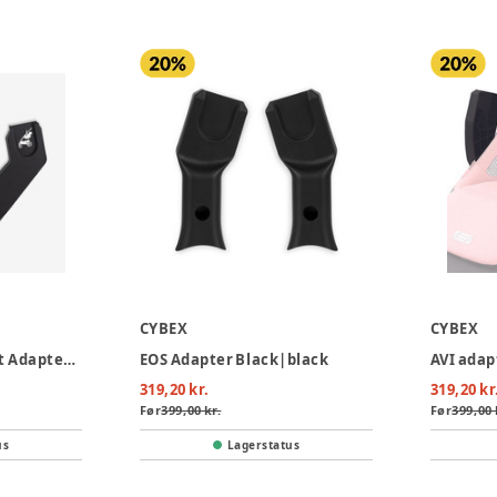
CYBEX
CYBEX
Joolz Geo3/5 Car Seat Adapter Set Lower
EOS Adapter Black|black
AVI adap
319,20 kr.
319,20 kr
Før
399,00 kr.
Før
399,00 
us
Lagerstatus