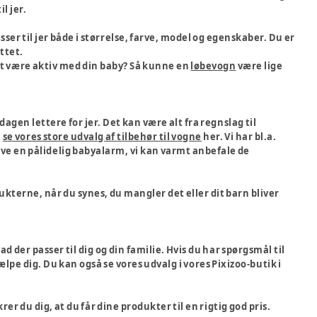
il jer.
asser til jer både i størrelse, farve, model og egenskaber. Du er
ettet.
at være aktiv med din baby? Så kunne en
løbevogn
være lige
dagen lettere for jer. Det kan være alt fra regnslag til
å
se vores store udvalg af tilbehør til vogne
her. Vi har bl.a.
ve en pålidelig babyalarm, vi kan varmt anbefale de
kterne, når du synes, du mangler det eller dit barn bliver
d der passer til dig og din familie. Hvis du har spørgsmål til
lpe dig. Du kan også se vores udvalg i vores Pixizoo-butik i
r du dig, at du får dine produkter til en rigtig god pris.