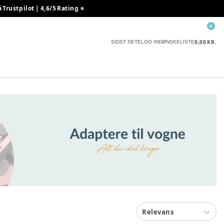
rustpilot | 4,6/5 Rating ⭐️
0
0,00 KR.
SIDST SETE
LOG IND
ØNSKELISTE
Relevans