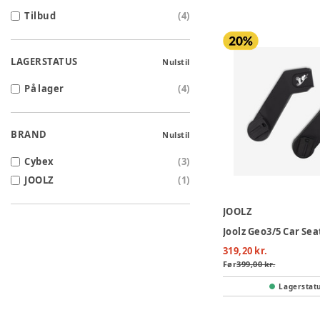
Tilbud
(
4
)
LAGERSTATUS
Nulstil
På lager
(
4
)
BRAND
Nulstil
Cybex
(
3
)
JOOLZ
(
1
)
JOOLZ
319,20 kr.
Før
399,00 kr.
Lagerstat