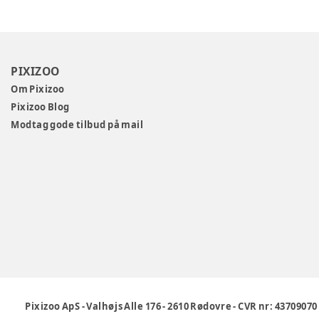
PIXIZOO
Om Pixizoo
Pixizoo Blog
Modtag gode tilbud på mail
Pixizoo ApS
-
Valhøjs Alle 176
-
2610 Rødovre
-
CVR nr: 43709070