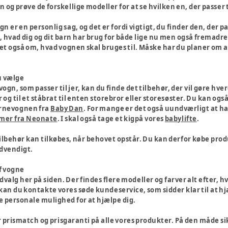
n og prøve de forskellige modeller for at se hvilken en, der passer t
gn er en personlig sag, og det er fordi vigtigt, du finder den, der p
, hvad dig og dit barn har brug for både lige nu men også fremadr
t også om, hvad vognen skal bruges til. Måske har du planer om 
u vælge
gn, som passer til jer, kan du finde det tilbehør, der vil gøre hver
 og til et ståbrat til enten storebror eller storesøster. Du kan ogs
barnevognen fra
Baby Dan
. For mange er det også uundværligt at ha
rmer fra Neonate
. I skal også tage et kigpå vores
babylifte
.
ilbehør kan tilkøbes, når behovet opstår. Du kan derfor købe produ
ødvendigt.
af vogne
valg her på siden. Der findes flere modeller og farver alt efter, hva
an du kontakte vores søde kundeservice, som sidder klar til at hjæ
de personale mulighed for at hjælpe dig.
 prismatch og prisgaranti på alle vores produkter. På den måde sikre