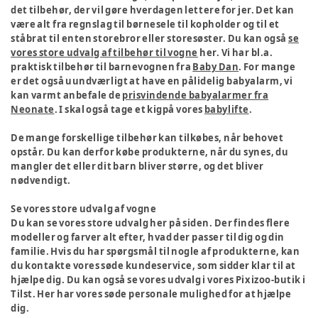
det tilbehør, der vil gøre hverdagen lettere for jer. Det kan
være alt fra regnslag til børnesele til kopholder og til et
ståbrat til enten storebror eller storesøster. Du kan også
se
vores store udvalg af tilbehør til vogne
her. Vi har bl.a.
praktisk tilbehør til barnevognen fra
Baby Dan
. For mange
er det også uundværligt at have en pålidelig babyalarm, vi
kan varmt anbefale de
prisvindende babyalarmer fra
Neonate
. I skal også tage et kigpå vores
babylifte
.
De mange forskellige tilbehør kan tilkøbes, når behovet
opstår. Du kan derfor købe produkterne, når du synes, du
mangler det eller dit barn bliver større, og det bliver
nødvendigt.
Se vores store udvalg af vogne
Du kan se vores store udvalg her på siden. Der findes flere
modeller og farver alt efter, hvad der passer til dig og din
familie. Hvis du har spørgsmål til nogle af produkterne, kan
du kontakte vores søde kundeservice, som sidder klar til at
hjælpe dig. Du kan også se vores udvalg i vores Pixizoo-butik i
Tilst. Her har vores søde personale mulighed for at hjælpe
dig.