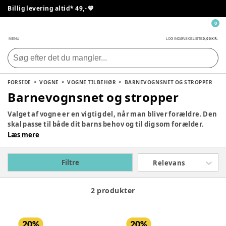
Billig levering altid* 49,- 💙
0
0,00 KR.
MENU
LOG IND
ØNSKELISTE
FORSIDE
VOGNE
VOGNE TILBEHØR
BARNEVOGNSNET OG STROPPER
Barnevognsnet og stropper
Valget af vogne er en vigtig del, når man bliver forældre. Den
skal passe til både dit barns behov og til dig som forælder.
Derfor er det vigtigt at gøre sig overvejelser om, hvad
Læs mere
behovet er for at finde den, der passer bedst til jer. Alt efter
hvilken type vogn I er ude efter, kan du finde smart og
Filtre
Relevans
praktisk tilbehør, som vil være en stor hjælp i hverdagen. Se
vores store udvalg af vogne til børn herunder.
2 produkter