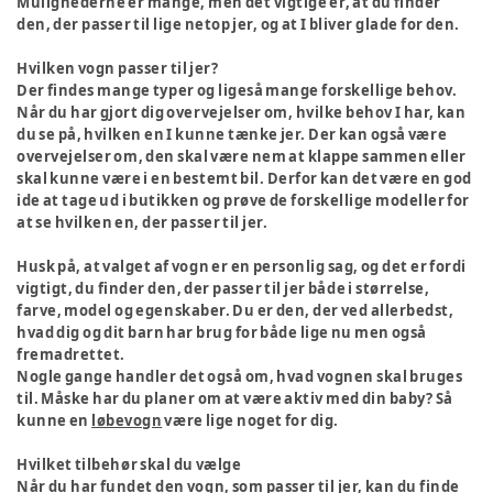
Mulighederne er mange, men det vigtige er, at du finder
den, der passer til lige netop jer, og at I bliver glade for den.
Hvilken vogn passer til jer?
Der findes mange typer og ligeså mange forskellige behov.
Når du har gjort dig overvejelser om, hvilke behov I har, kan
du se på, hvilken en I kunne tænke jer. Der kan også være
overvejelser om, den skal være nem at klappe sammen eller
skal kunne være i en bestemt bil. Derfor kan det være en god
ide at tage ud i butikken og prøve de forskellige modeller for
at se hvilken en, der passer til jer.
Husk på, at valget af vogn er en personlig sag, og det er fordi
vigtigt, du finder den, der passer til jer både i størrelse,
farve, model og egenskaber. Du er den, der ved allerbedst,
hvad dig og dit barn har brug for både lige nu men også
fremadrettet.
Nogle gange handler det også om, hvad vognen skal bruges
til. Måske har du planer om at være aktiv med din baby? Så
kunne en
løbevogn
være lige noget for dig.
Hvilket tilbehør skal du vælge
Når du har fundet den vogn, som passer til jer, kan du finde