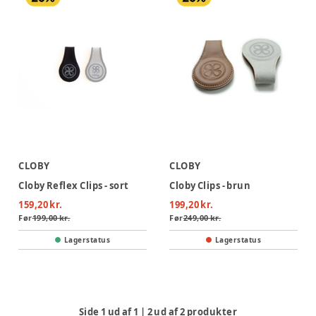
CLOBY
CLOBY
Cloby Reflex Clips - sort
Cloby Clips - brun
159,20 kr.
199,20 kr.
Før
199,00 kr.
Før
249,00 kr.
Lagerstatus
Lagerstatus
Side
1
ud af
1
|
2
ud af
2
produkter