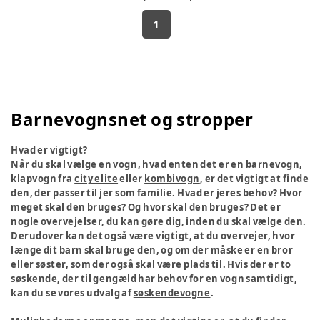
1
Barnevognsnet og stropper
Hvad er vigtigt?
Når du skal vælge en vogn, hvad enten det er en barnevogn,
klapvogn fra
city elite
eller
kombivogn
, er det vigtigt at finde
den, der passer til jer som familie. Hvad er jeres behov? Hvor
meget skal den bruges? Og hvor skal den bruges? Det er
nogle overvejelser, du kan gøre dig, inden du skal vælge den.
Derudover kan det også være vigtigt, at du overvejer, hvor
længe dit barn skal bruge den, og om der måske er en bror
eller søster, som der også skal være plads til. Hvis der er to
søskende, der til gengæld har behov for en vogn samtidigt,
kan du se vores udvalg af
søskendevogne
.