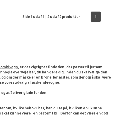
Side
1
ud af
1
|
2
ud af
2
produkter
1
kombivogn
, er det vigtigt at finde den, der passer til jer som
r nogle overvejelser, du kan gøre dig, inden du skal vælge den.
 og om der måske er en bror eller søster, som der også skal være
 se vores udvalg af
søskendevogne
.
og at I bliver glade for den.
er om, hvilke behov I har, kan du se på, hvilken en I kunne
 skal kunne være i en bestemt bil. Derfor kan det være en god