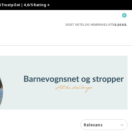
rustpilot | 4,6/5 Rating ⭐️
0
0,00 KR.
SIDST SETE
LOG IND
ØNSKELISTE
Relevans