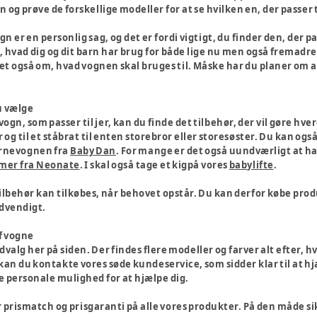
n og prøve de forskellige modeller for at se hvilken en, der passer t
gn er en personlig sag, og det er fordi vigtigt, du finder den, der p
, hvad dig og dit barn har brug for både lige nu men også fremadr
t også om, hvad vognen skal bruges til. Måske har du planer om 
u vælge
gn, som passer til jer, kan du finde det tilbehør, der vil gøre hver
 og til et ståbrat til enten storebror eller storesøster. Du kan ogs
barnevognen fra
Baby Dan
. For mange er det også uundværligt at ha
rmer fra Neonate
. I skal også tage et kigpå vores
babylifte
.
ilbehør kan tilkøbes, når behovet opstår. Du kan derfor købe produ
ødvendigt.
af vogne
valg her på siden. Der findes flere modeller og farver alt efter, hva
an du kontakte vores søde kundeservice, som sidder klar til at hjæ
de personale mulighed for at hjælpe dig.
 prismatch og prisgaranti på alle vores produkter. På den måde sikre