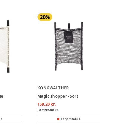
KONGWALTHER
ge
Magic shopper - Sort
159,20 kr.
Før
199,00 kr.
us
Lagerstatus