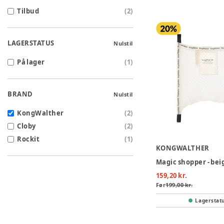
Tilbud
(
2
)
LAGERSTATUS
Nulstil
På lager
(
1
)
BRAND
Nulstil
KongWalther
(
2
)
Cloby
(
2
)
Rockit
(
1
)
KONGWALTHER
Magic shopper - bei
159,20 kr.
Før
199,00 kr.
Lagerstat