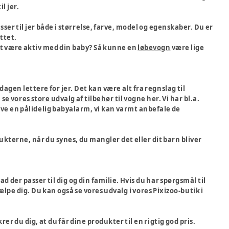
il jer.
asser til jer både i størrelse, farve, model og egenskaber. Du er
ettet.
at være aktiv med din baby? Så kunne en
løbevogn
være lige
dagen lettere for jer. Det kan være alt fra regnslag til
å
se vores store udvalg af tilbehør til vogne
her. Vi har bl.a.
ve en pålidelig babyalarm, vi kan varmt anbefale de
kterne, når du synes, du mangler det eller dit barn bliver
d der passer til dig og din familie. Hvis du har spørgsmål til
lpe dig. Du kan også se vores udvalg i vores Pixizoo-butik i
r du dig, at du får dine produkter til en rigtig god pris.