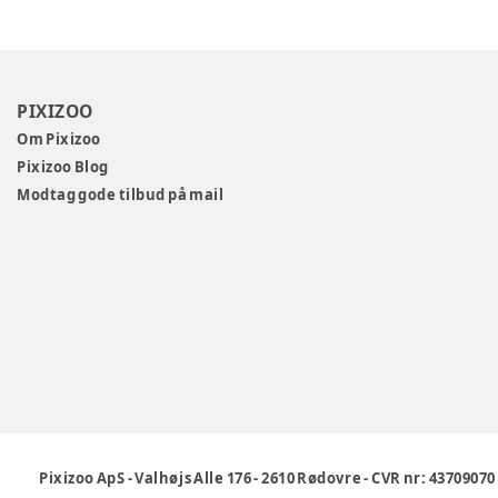
PIXIZOO
Om Pixizoo
Pixizoo Blog
Modtag gode tilbud på mail
Pixizoo ApS
-
Valhøjs Alle 176
-
2610 Rødovre
-
CVR nr: 43709070