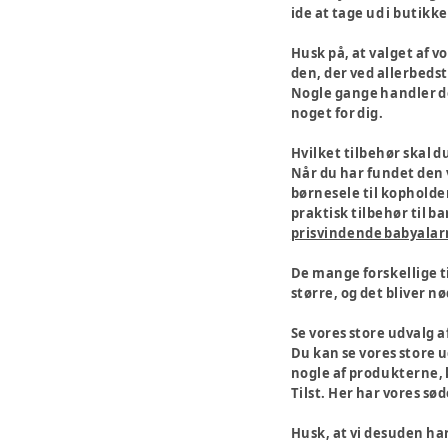
ide at tage ud i butikke
Husk på, at valget af vo
den, der ved allerbedst
Nogle gange handler de
noget for dig.
Hvilket tilbehør skal d
Når du har fundet den vo
børnesele til kopholder
praktisk tilbehør til 
prisvindende babyala
De mange forskellige t
større, og det bliver n
Se vores store udvalg 
Du kan se vores store ud
nogle af produkterne, k
Tilst. Her har vores sø
Husk, at vi desuden har