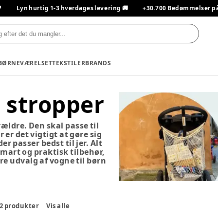

Lyn hurtig 1-3 hverdages levering 🚚
+30.700 Bedømmelser på T
BØRNEVÆRELSET
TEKSTILER
BRANDS
 stropper
rældre. Den skal passe til
 er det vigtigt at gøre sig
r passer bedst til jer. Alt
smart og praktisk tilbehør,
re udvalg af vogne til børn
2
produkter
Vis alle