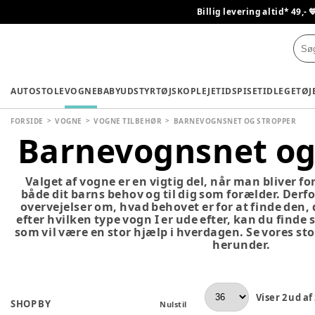
Billig levering altid* 49,- 
AUTOSTOLE
VOGNE
BABYUDSTYR
TØJ
SKO
PLEJETID
SPISETID
LEGETØJ
FORSIDE
VOGNE
VOGNE TILBEHØR
BARNEVOGNSNET OG STROPPER
Barnevognsnet og
Valget af vogne er en vigtig del, når man bliver fo
både dit barns behov og til dig som forælder. Derfor
overvejelser om, hvad behovet er for at finde den, de
efter hvilken type vogn I er ude efter, kan du finde 
som vil være en stor hjælp i hverdagen. Se vores sto
herunder.
Viser
2
ud af
SHOP BY
Nulstil