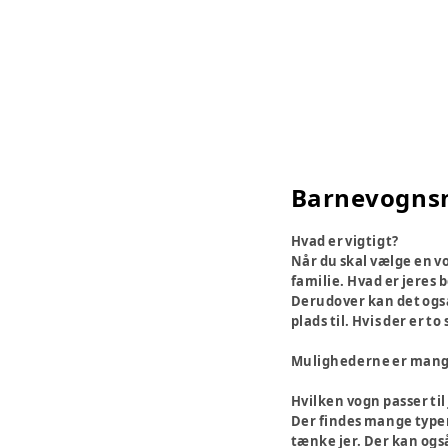
Barnevognsn
Hvad er vigtigt?
Når du skal vælge en v
familie. Hvad er jeres 
Derudover kan det også 
plads til. Hvis der er 
Mulighederne er mange, 
Hvilken vogn passer til
Der findes mange typer 
tænke jer. Der kan ogs