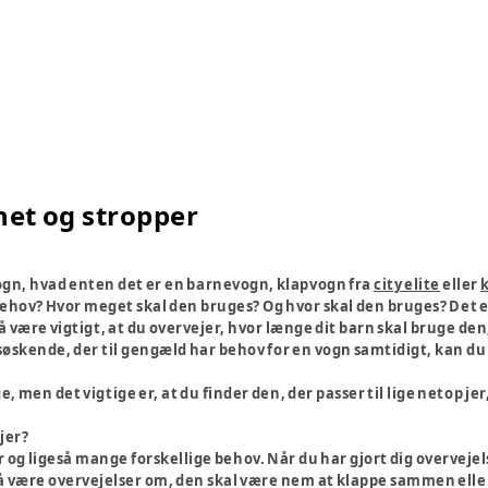
et og stropper
ogn, hvad enten det er en barnevogn, klapvogn fra
city elite
eller
behov? Hvor meget skal den bruges? Og hvor skal den bruges? Det e
være vigtigt, at du overvejer, hvor længe dit barn skal bruge den,
to søskende, der til gengæld har behov for en vogn samtidigt, kan du
men det vigtige er, at du finder den, der passer til lige netop jer, 
 jer?
og ligeså mange forskellige behov. Når du har gjort dig overvejels
å være overvejelser om, den skal være nem at klappe sammen eller