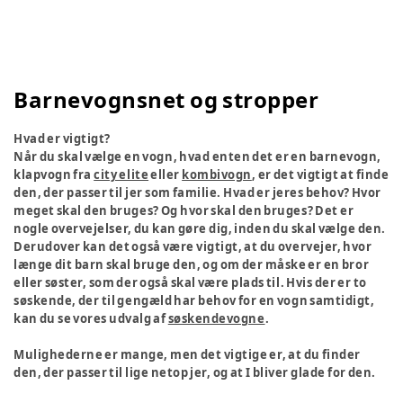
Barnevognsnet og stropper
Hvad er vigtigt?
Når du skal vælge en vogn, hvad enten det er en barnevogn,
klapvogn fra
city elite
eller
kombivogn
, er det vigtigt at finde
den, der passer til jer som familie. Hvad er jeres behov? Hvor
meget skal den bruges? Og hvor skal den bruges? Det er
nogle overvejelser, du kan gøre dig, inden du skal vælge den.
Derudover kan det også være vigtigt, at du overvejer, hvor
længe dit barn skal bruge den, og om der måske er en bror
eller søster, som der også skal være plads til. Hvis der er to
søskende, der til gengæld har behov for en vogn samtidigt,
kan du se vores udvalg af
søskendevogne
.
Mulighederne er mange, men det vigtige er, at du finder
den, der passer til lige netop jer, og at I bliver glade for den.