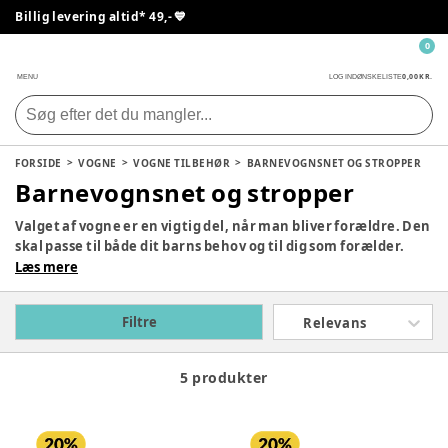
Billig levering altid* 49,- 💙
0
0,00 KR.
MENU
LOG IND
ØNSKELISTE
FORSIDE
VOGNE
VOGNE TILBEHØR
BARNEVOGNSNET OG STROPPER
Barnevognsnet og stropper
Valget af vogne er en vigtig del, når man bliver forældre. Den
skal passe til både dit barns behov og til dig som forælder.
Derfor er det vigtigt at gøre sig overvejelser om, hvad
Læs mere
behovet er for at finde den, der passer bedst til jer. Alt efter
hvilken type vogn I er ude efter, kan du finde smart og
Filtre
Relevans
praktisk tilbehør, som vil være en stor hjælp i hverdagen. Se
vores store udvalg af vogne til børn herunder.
5 produkter