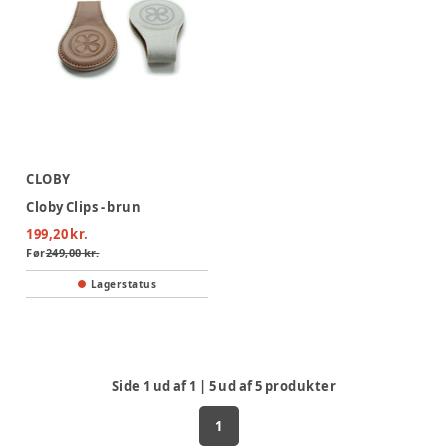
CLOBY
Cloby Clips - brun
199,20 kr.
Før
249,00 kr.
Lagerstatus
Side
1
ud af
1
|
5
ud af
5
produkter
1