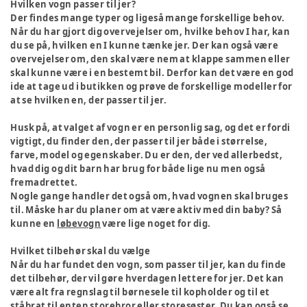
Hvilken vogn passer til jer?
Der findes mange typer og ligeså mange forskellige behov.
Når du har gjort dig overvejelser om, hvilke behov I har, kan
du se på, hvilken en I kunne tænke jer. Der kan også være
overvejelser om, den skal være nem at klappe sammen eller
skal kunne være i en bestemt bil. Derfor kan det være en god
ide at tage ud i butikken og prøve de forskellige modeller for
at se hvilken en, der passer til jer.
Husk på, at valget af vogn er en personlig sag, og det er fordi
vigtigt, du finder den, der passer til jer både i størrelse,
farve, model og egenskaber. Du er den, der ved allerbedst,
hvad dig og dit barn har brug for både lige nu men også
fremadrettet.
Nogle gange handler det også om, hvad vognen skal bruges
til. Måske har du planer om at være aktiv med din baby? Så
kunne en
løbevogn
være lige noget for dig.
Hvilket tilbehør skal du vælge
Når du har fundet den vogn, som passer til jer, kan du finde
det tilbehør, der vil gøre hverdagen lettere for jer. Det kan
være alt fra regnslag til børnesele til kopholder og til et
ståbrat til enten storebror eller storesøster. Du kan også
se