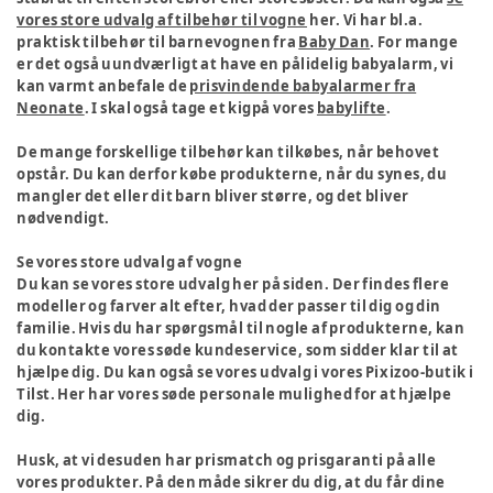
vores store udvalg af tilbehør til vogne
her. Vi har bl.a.
praktisk tilbehør til barnevognen fra
Baby Dan
. For mange
er det også uundværligt at have en pålidelig babyalarm, vi
kan varmt anbefale de
prisvindende babyalarmer fra
Neonate
. I skal også tage et kigpå vores
babylifte
.
De mange forskellige tilbehør kan tilkøbes, når behovet
opstår. Du kan derfor købe produkterne, når du synes, du
mangler det eller dit barn bliver større, og det bliver
nødvendigt.
Se vores store udvalg af vogne
Du kan se vores store udvalg her på siden. Der findes flere
modeller og farver alt efter, hvad der passer til dig og din
familie. Hvis du har spørgsmål til nogle af produkterne, kan
du kontakte vores søde kundeservice, som sidder klar til at
hjælpe dig. Du kan også se vores udvalg i vores Pixizoo-butik i
Tilst. Her har vores søde personale mulighed for at hjælpe
dig.
Husk, at vi desuden har prismatch og prisgaranti på alle
vores produkter. På den måde sikrer du dig, at du får dine