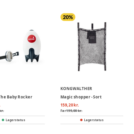
KONGWALTHER
 The Baby Rocker
Magic shopper - Sort
.
159,20 kr.
kr.
Før
199,00 kr.
Lagerstatus
Lagerstatus