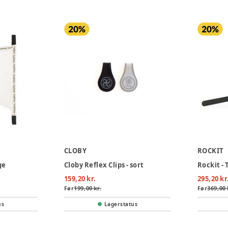
CLOBY
ROCKIT
ge
Cloby Reflex Clips - sort
Rockit -
159,20 kr.
295,20 kr
Før
199,00 kr.
Før
369,00 
us
Lagerstatus