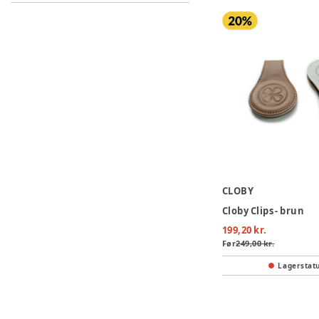
CLOBY
Cloby Clips - brun
199,20 kr.
Før
249,00 kr.
Lagerstat