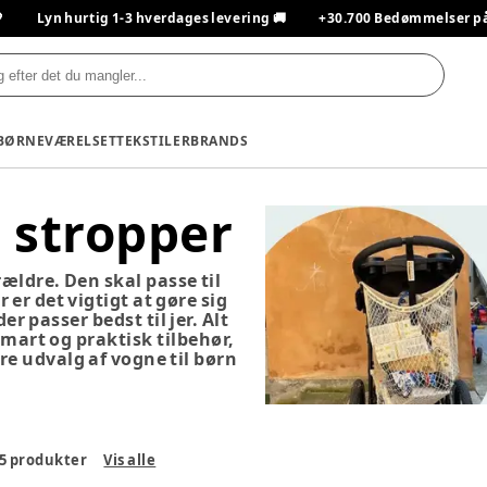

Lyn hurtig 1-3 hverdages levering 🚚
+30.700 Bedømmelser på T
BØRNEVÆRELSET
TEKSTILER
BRANDS
 stropper
rældre. Den skal passe til
 er det vigtigt at gøre sig
r passer bedst til jer. Alt
smart og praktisk tilbehør,
re udvalg af vogne til børn
5
produkter
Vis alle