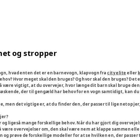
et og stropper
ogn, hvad enten det er en barnevogn, klapvogn fra
city elite
eller
behov? Hvor meget skal den bruges? Og hvor skal den bruges? Det e
være vigtigt, at du overvejer, hvor længe dit barn skal bruge den,
to søskende, der til gengæld har behov for en vogn samtidigt, kan du
men det vigtige er, at du finder den, der passer til lige netop jer, 
 jer?
og ligeså mange forskellige behov. Når du har gjort dig overvejels
å være overvejelser om, den skal være nem at klappe sammen eller
n og prøve de forskellige modeller for at se hvilken en, der passer t