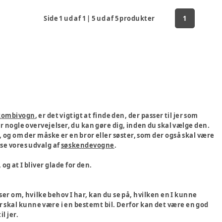
Side
1
ud af
1
|
5
ud af
5
produkter
1
kombivogn
, er det vigtigt at finde den, der passer til jer som
r nogle overvejelser, du kan gøre dig, inden du skal vælge den.
 og om der måske er en bror eller søster, som der også skal være
 se vores udvalg af
søskendevogne
.
og at I bliver glade for den.
er om, hvilke behov I har, kan du se på, hvilken en I kunne
 skal kunne være i en bestemt bil. Derfor kan det være en god
il jer.