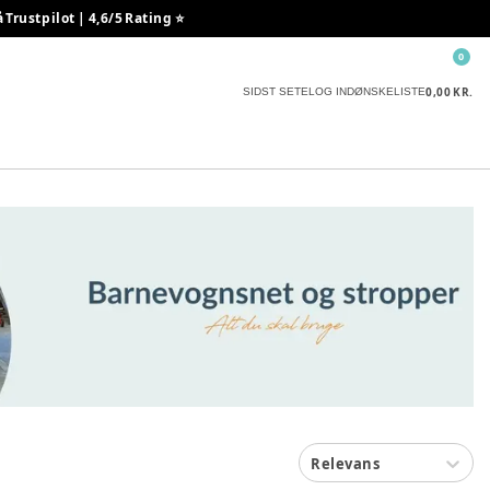
rustpilot | 4,6/5 Rating ⭐️
0
0,00 KR.
SIDST SETE
LOG IND
ØNSKELISTE
Relevans