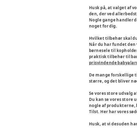
Husk på, at valget af vo
den, der ved allerbedst
Nogle gange handler de
noget for dig.
Hvilket tilbehør skal d
Når du har fundet den vo
børnesele til kopholder
praktisk tilbehør til 
prisvindende babyala
De mange forskellige t
større, og det bliver n
Se vores store udvalg 
Du kan se vores store ud
nogle af produkterne, k
Tilst. Her har vores sø
Husk, at vi desuden har