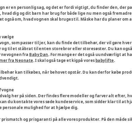
gn er en personlig sag, og det er fordi vigtigt, du finder den, der p
, hvad dig og dit barn har brug for både lige nu men også fremadr
t også om, hvad vognen skal bruges til. Måske har du planer om 
u vælge
gn, som passer til jer, kan du finde det tilbehør, der vil gøre hver
 og til et ståbrat til enten storebror eller storesøster. Du kan ogs
barnevognen fra
Baby Dan
. For mange er det også uundværligt at ha
rmer fra Neonate
. I skal også tage et kigpå vores
babylifte
.
ilbehør kan tilkøbes, når behovet opstår. Du kan derfor købe produ
ødvendigt.
af vogne
valg her på siden. Der findes flere modeller og farver alt efter, hva
an du kontakte vores søde kundeservice, som sidder klar til at hjæ
de personale mulighed for at hjælpe dig.
 prismatch og prisgaranti på alle vores produkter. På den måde sikre