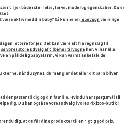
asser til jer både i størrelse, farve, model og egenskaber. Du er
ettet.
at være aktiv med din baby? Så kunne en
løbevogn
være lige
dagen lettere for jer. Det kan være alt fra regnslag til
å
se vores store udvalg af tilbehør til vogne
her. Vi har bl.a.
ve en pålidelig babyalarm, vi kan varmt anbefale de
kterne, når du synes, du mangler det eller dit barn bliver
d der passer til dig og din familie. Hvis du har spørgsmål til
lpe dig. Du kan også se vores udvalg i vores Pixizoo-butik i
r du dig, at du får dine produkter til en rigtig god pris.