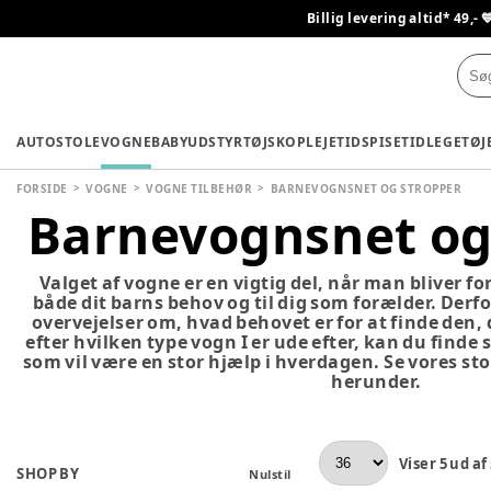
Billig levering altid* 49,- 
AUTOSTOLE
VOGNE
BABYUDSTYR
TØJ
SKO
PLEJETID
SPISETID
LEGETØJ
FORSIDE
VOGNE
VOGNE TILBEHØR
BARNEVOGNSNET OG STROPPER
Barnevognsnet og
Valget af vogne er en vigtig del, når man bliver fo
både dit barns behov og til dig som forælder. Derfor
overvejelser om, hvad behovet er for at finde den, de
efter hvilken type vogn I er ude efter, kan du finde 
som vil være en stor hjælp i hverdagen. Se vores sto
herunder.
Viser
5
ud af
SHOP BY
Nulstil