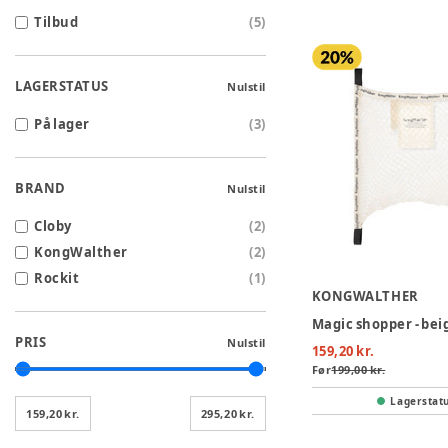
Tilbud
(
5
)
LAGERSTATUS
Nulstil
På lager
(
3
)
BRAND
Nulstil
Cloby
(
2
)
KongWalther
(
2
)
Rockit
(
1
)
KONGWALTHER
Magic shopper - bei
PRIS
Nulstil
159,20 kr.
Før
199,00 kr.
Lagerstat
159,20 kr.
295,20 kr.