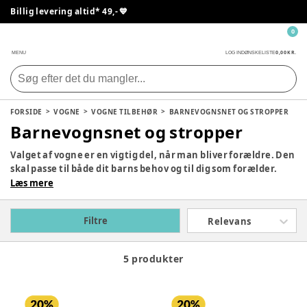
Billig levering altid* 49,- 💙
0
0,00 KR.
MENU
LOG IND
ØNSKELISTE
FORSIDE
VOGNE
VOGNE TILBEHØR
BARNEVOGNSNET OG STROPPER
Barnevognsnet og stropper
Valget af vogne er en vigtig del, når man bliver forældre. Den
skal passe til både dit barns behov og til dig som forælder.
Derfor er det vigtigt at gøre sig overvejelser om, hvad
Læs mere
behovet er for at finde den, der passer bedst til jer. Alt efter
hvilken type vogn I er ude efter, kan du finde smart og
Filtre
Relevans
praktisk tilbehør, som vil være en stor hjælp i hverdagen. Se
vores store udvalg af vogne til børn herunder.
5 produkter