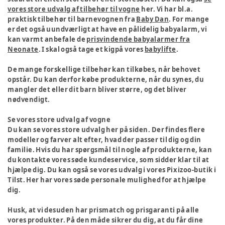
vores store udvalg af tilbehør til vogne
her. Vi har bl.a.
praktisk tilbehør til barnevognen fra
Baby Dan
. For mange
er det også uundværligt at have en pålidelig babyalarm, vi
kan varmt anbefale de
prisvindende babyalarmer fra
Neonate
. I skal også tage et kigpå vores
babylifte
.
De mange forskellige tilbehør kan tilkøbes, når behovet
opstår. Du kan derfor købe produkterne, når du synes, du
mangler det eller dit barn bliver større, og det bliver
nødvendigt.
Se vores store udvalg af vogne
Du kan se vores store udvalg her på siden. Der findes flere
modeller og farver alt efter, hvad der passer til dig og din
familie. Hvis du har spørgsmål til nogle af produkterne, kan
du kontakte vores søde kundeservice, som sidder klar til at
hjælpe dig. Du kan også se vores udvalg i vores Pixizoo-butik i
Tilst. Her har vores søde personale mulighed for at hjælpe
dig.
Husk, at vi desuden har prismatch og prisgaranti på alle
vores produkter. På den måde sikrer du dig, at du får dine