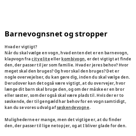
Barnevognsnet og stropper
Hvad er vigtigt?
Når du skal vælge en vogn, hvad enten det er en barnevogn,
klapvogn fra
city elite
eller
kombivogn
, er det vigtigt at finde
den, der passer til jer som familie. Hvad er jeres behov? Hvor
meget skal den bruges? Og hvor skal den bruges? Det er
nogle overvejelser, du kan gøre dig, inden du skal vælge den.
Derudover kan det også være vigtigt, at du overvejer, hvor
længe dit barn skal bruge den, og om der måske er en bror
eller søster, som der også skal være plads til. Hvis der er to
søskende, der til gengæld har behov for en vogn samtidigt,
kan du se vores udvalg af
søskendevogne
.
Mulighederne er mange, men det vigtige er, at du finder
den, der passer til lige netop jer, og at I bliver glade for den.