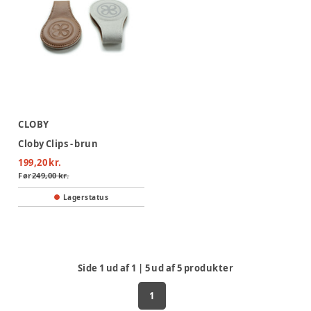
CLOBY
Cloby Clips - brun
199,20 kr.
Før
249,00 kr.
Lagerstatus
Side
1
ud af
1
|
5
ud af
5
produkter
1