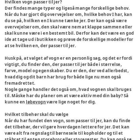
Hvilken vogn passer til jer?
Der findes mange typer og ligeså mange forskellige behov.
Når du har gjort dig overvejelser om, hvilke behov I har, kan
du se på, hvilken en I kunne tænke jer. Der kan også være
overvejelser om, den skal være nem at klappe sammen eller
skal kunne være i en bestemt bil. Derfor kan det være en god
ide at tage ud i butikken og prøve de forskellige modeller for
at se hvilken en, der passer til jer.
Husk på, at valget af vogn er en personlig sag, og det er fordi
vigtigt, du finder den, der passer til jer både i størrelse,
farve, model og egenskaber. Du er den, der ved allerbedst,
hvad dig og dit barn har brug for både lige nu men også
fremadrettet.
Nogle gange handler det også om, hvad vognen skal bruges
til. Måske har du planer om at være aktiv med din baby? Så
kunne en
løbevogn
være lige noget for dig.
Hvilket tilbehør skal du vælge
Når du har fundet den vogn, som passer til jer, kan du finde
det tilbehør, der vil gøre hverdagen lettere for jer. Det kan
være alt fra regnslag til børnesele til kopholder og til et
ståbrat til enten storebror eller storesøster. Du kan også
se