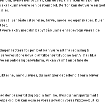
er om, hvilke behov I har, kan du se på, hvilken en I kunne
 skal kunne være i en bestemt bil. Derfor kan det være en god
il jer.
asser til jer både i størrelse, farve, model og egenskaber. Du er
ettet.
at være aktiv med din baby? Så kunne en
løbevogn
være lige
dagen lettere for jer. Det kan være alt fra regnslag til
å
se vores store udvalg af tilbehør til vogne
her. Vi har bl.a.
ve en pålidelig babyalarm, vi kan varmt anbefale de
kterne, når du synes, du mangler det eller dit barn bliver
d der passer til dig og din familie. Hvis du har spørgsmål til
lpe dig. Du kan også se vores udvalg i vores Pixizoo-butik i