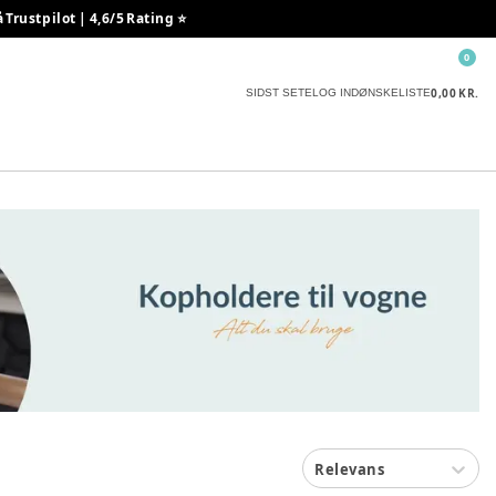
rustpilot | 4,6/5 Rating ⭐️
0
0,00 KR.
SIDST SETE
LOG IND
ØNSKELISTE
Relevans