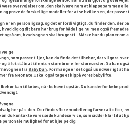
og ligeså mange forskellige behov. Når du har gjort dig overvejels
å være overvejelser om, den skal være nem at klappe sammen eller
n og prøve de forskellige modeller for at se hvilken en, der passer t
gn er en personlig sag, og det er fordi vigtigt, du finder den, der p
, hvad dig og dit barn har brug for både lige nu men også fremadr
t også om, hvad vognen skal bruges til. Måske har du planer om 
u vælge
gn, som passer til jer, kan du finde det tilbehør, der vil gøre hver
 og til et ståbrat til enten storebror eller storesøster. Du kan ogs
barnevognen fra
Baby Dan
. For mange er det også uundværligt at ha
rmer fra Neonate
. I skal også tage et kigpå vores
babylifte
.
ilbehør kan tilkøbes, når behovet opstår. Du kan derfor købe produ
ødvendigt.
af vogne
valg her på siden. Der findes flere modeller og farver alt efter, hva
an du kontakte vores søde kundeservice, som sidder klar til at hjæ
de personale mulighed for at hjælpe dig.