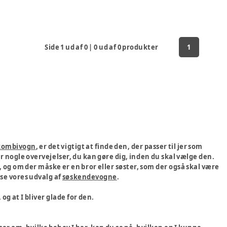
Side
1
ud af
0
|
0
ud af
0
produkter
1
kombivogn
, er det vigtigt at finde den, der passer til jer som
r nogle overvejelser, du kan gøre dig, inden du skal vælge den.
 og om der måske er en bror eller søster, som der også skal være
 se vores udvalg af
søskendevogne
.
og at I bliver glade for den.