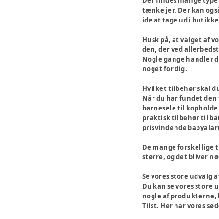
Der findes mange typer 
tænke jer. Der kan ogs
ide at tage ud i butikke
Husk på, at valget af vo
den, der ved allerbedst
Nogle gange handler de
noget for dig.
Hvilket tilbehør skal d
Når du har fundet den vo
børnesele til kopholder
praktisk tilbehør til 
prisvindende babyala
De mange forskellige t
større, og det bliver n
Se vores store udvalg 
Du kan se vores store ud
nogle af produkterne, k
Tilst. Her har vores sø