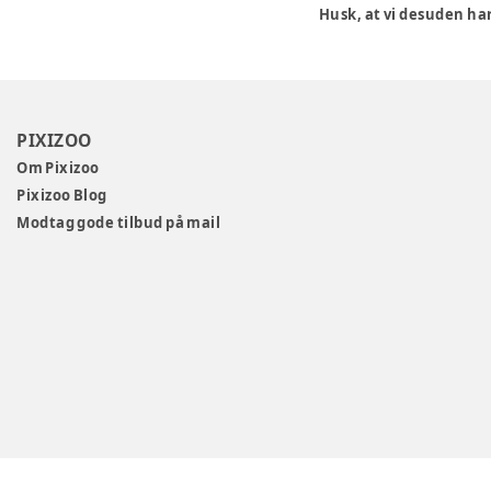
Husk, at vi desuden har
PIXIZOO
Om Pixizoo
Pixizoo Blog
Modtag gode tilbud på mail