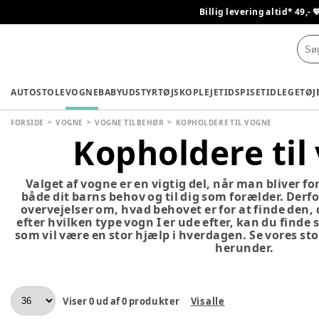
Billig levering altid* 49,- 
AUTOSTOLE
VOGNE
BABYUDSTYR
TØJ
SKO
PLEJETID
SPISETID
LEGETØJ
FORSIDE
VOGNE
VOGNE TILBEHØR
KOPHOLDERE TIL VOGNE
Kopholdere til
Valget af vogne er en vigtig del, når man bliver fo
både dit barns behov og til dig som forælder. Derfor
overvejelser om, hvad behovet er for at finde den, de
efter hvilken type vogn I er ude efter, kan du finde 
som vil være en stor hjælp i hverdagen. Se vores sto
herunder.
Viser
0
ud af
0
produkter
Vis alle