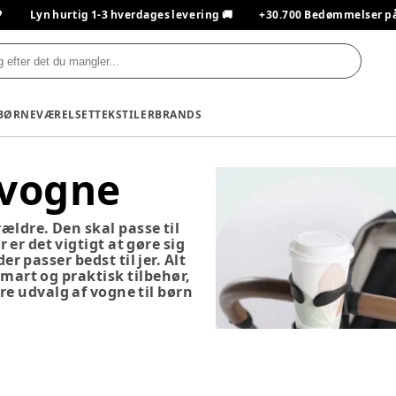

Lyn hurtig 1-3 hverdages levering 🚚
+30.700 Bedømmelser på T
BØRNEVÆRELSET
TEKSTILER
BRANDS
 vogne
rældre. Den skal passe til
 er det vigtigt at gøre sig
r passer bedst til jer. Alt
smart og praktisk tilbehør,
re udvalg af vogne til børn