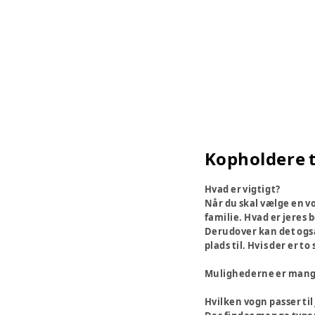
Kopholdere t
Hvad er vigtigt?
Når du skal vælge en v
familie. Hvad er jeres 
Derudover kan det også 
plads til. Hvis der er 
Mulighederne er mange, 
Hvilken vogn passer til