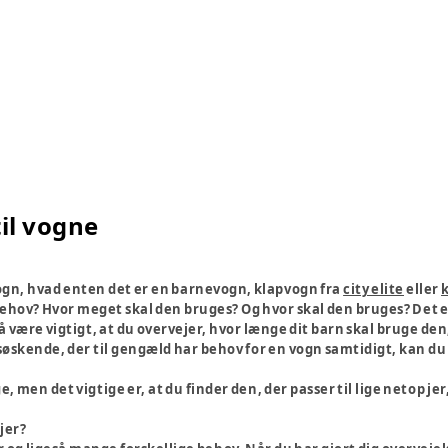
il vogne
ogn, hvad enten det er en barnevogn, klapvogn fra
city elite
eller
behov? Hvor meget skal den bruges? Og hvor skal den bruges? Det e
være vigtigt, at du overvejer, hvor længe dit barn skal bruge den,
to søskende, der til gengæld har behov for en vogn samtidigt, kan du
men det vigtige er, at du finder den, der passer til lige netop jer, 
 jer?