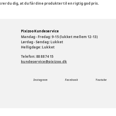
r du dig, at du får dine produkter til en rigtig god pris.
Pixizoo Kundeservice
Mandag - Fredag: 9-15 (lukket mellem 12-13)
Lørdag - Søndag: Lukket
Helligdage: Lukket
Telefon: 88 88 74 15
kundeservice@pixizoo.dk
Instagram
Facebook
Youtube