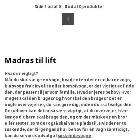
Side
1
ud af
0
|
0
ud af
0
produkter
1
Madras til lift
Hvad er vigtigt?
Når du skal vælge en vogn, hvad enten det er en barnevogn,
klapvogn fra
city elite
eller
kombivogn
, er det vigtigt at finde
den, der passer til jer som familie. Hvad er jeres behov? Hvor
meget skal den bruges? Og hvor skal den bruges? Det er
nogle overvejelser, du kan gøre dig, inden du skal vælge den.
Derudover kan det også være vigtigt, at du overvejer, hvor
længe dit barn skal bruge den, og om der måske er en bror
eller søster, som der også skal være plads til. Hvis der er to
søskende, der til gengæld har behov for en vogn samtidigt,
kan du se vores udvalg af
søskendevogne
.