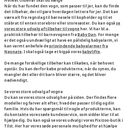
Hvilket tilbehør skal du vælge
Når du har fundet den vogn, som passer til jer, kan du finde
det tilbehør, der vil gøre hverdagen lettere for jer. Det kan
være alt fra regnslag til børnesele til kopholder og til et
ståbrat til enten storebror eller storesøster. Du kan også
se
vores store udvalg af tilbehør til vogne
her. Vi har bl.a.
praktisk tilbehør til barnevognen fra
Baby Dan
. For mange
er det også uundværligt at have en pålidelig babyalarm, vi
kan varmt anbefale de
prisvindende babyalarmer fra
Neonate
. I skal også tage et kigpå vores
babylifte
.
De mange forskellige tilbehør kan tilkøbes, når behovet
opstår. Du kan derfor købe produkterne, når du synes, du
mangler det eller dit barn bliver større, og det bliver
nødvendigt.
Se vores store udvalg af vogne
Du kan se vores store udvalg her på siden. Der findes flere
modeller og farver alt efter, hvad der passer til dig og din
familie. Hvis du har spørgsmål til nogle af produkterne, kan
du kontakte vores søde kundeservice, som sidder klar til at
hjælpe dig. Du kan også se vores udvalg i vores Pixizoo-butik i
Tilst. Her har vores søde personale mulighed for at hjælpe