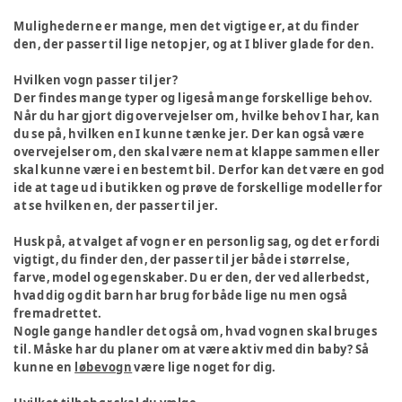
Mulighederne er mange, men det vigtige er, at du finder
den, der passer til lige netop jer, og at I bliver glade for den.
Hvilken vogn passer til jer?
Der findes mange typer og ligeså mange forskellige behov.
Når du har gjort dig overvejelser om, hvilke behov I har, kan
du se på, hvilken en I kunne tænke jer. Der kan også være
overvejelser om, den skal være nem at klappe sammen eller
skal kunne være i en bestemt bil. Derfor kan det være en god
ide at tage ud i butikken og prøve de forskellige modeller for
at se hvilken en, der passer til jer.
Husk på, at valget af vogn er en personlig sag, og det er fordi
vigtigt, du finder den, der passer til jer både i størrelse,
farve, model og egenskaber. Du er den, der ved allerbedst,
hvad dig og dit barn har brug for både lige nu men også
fremadrettet.
Nogle gange handler det også om, hvad vognen skal bruges
til. Måske har du planer om at være aktiv med din baby? Så
kunne en
løbevogn
være lige noget for dig.