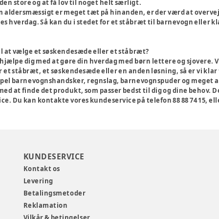
den store og at få lov til noget helt særligt.
om aldersmæssigt er meget tæt på hinanden, er der værd at overvej
jeres hverdag. Så kan du i stedet for et ståbræt til barnevogn eller
il at vælge et søskendesæde eller et ståbræt?
e hjælpe dig med at gøre din hverdag med børn lettere og sjovere. V
t ståbræt, et søskendesæde eller en anden løsning, så er vi klar t
el barnevognshandsker, regnslag, barnevognspuder og meget ande
med at finde det produkt, som passer bedst til dig og dine behov. Der
ce. Du kan kontakte vores kundeservice på telefon 88 88 74 15, ell
KUNDESERVICE
Kontakt os
Levering
Betalingsmetoder
Reklamation
Vilkår & betingelser