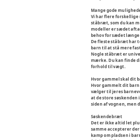
Mange gode mulighed
Vi har flere forskellig
ståbræt, som du kan mo
modeller er sædet aftag
behov for sædet længere
De fleste ståbræt har t
barn til at stå mere fa
Nogle ståbræt er univer
mærke. Du kan finde di
forhold til vægt.
Hvor gammel skal dit b
Hvor gammelt dit barn 
vælger til jeres barnev
at de store søskenden i
siden af vognen, men de
Søskendebræt
Det er ikke altid let p
samme accepterer deres
kamp om pladsen i barn