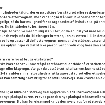
er
e muligheder til dig, der er på udkig efter ståbræt eller søskendes
ntere efter vognen, men vi har også ståbræt, hvor der er monteret 
eligt, så du har mulighed for at tage sædet af, hvis du skal på en t
. Du får således to løsninger i én.
o hjul for at give mest mulig stabilitet, og de er udstyret med soli
st undervejs. Når du ikke bruger brættet, kan du enten klikke det 
selle og passer til de fleste vognen, mens andre ståbræt passer til 
sse oplysninger ved at klikke på et givent produkt og læse den en
arn være for at bruge et ståbræt?
skal være for at kunne stå på et ståbræt eller sidde på et søsken
ogn eller klapvogn. Vælger du et ståbræt, skal barnet kunne stå sel
 2-4 års alderen har stor glæde af at bruge et ståbræt eller et søsk
t kan samtidig have brug for et hvil undervejs, som kræver en ekst
ludselig at blive den store og skal opgive sin plads i barnevognen el
 nye plads på turen. Prøv at gøre den nye plads på ståbræt eller 
evognen. Du kan for eksempel kalde den nye plads for et storebro