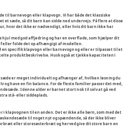
æde til barnevogn eller klapvogn. Vi har både det klassiske
et sæde, så dit barn kan sidde ned undervejs. På flere at disse
ur, hvor det ikke er nødvendigt, eller hvis dit barn ikke har
de hjul med god affjedring og har en overflade, som hjælper dit
af eller folde det op afhængigt af modellen.
en specifik klapvogn eller barnevogn og eller er tilpasset til et
kelte produktbeskrivelse. Husk også at tjekke kapaciteten i
desæde er meget individuelt og afhænger af, hvilken løsning du
v og have en fin balance. For de fleste familier passer det med,
endesæde. I denne alder er barnet stort nok til selv at gå ved
ra stå- eller siddeplads.
ler i klapvognen til en anden. Det er ikke alle børn, som med det
søskendesæde til noget nyt og spændende, så der ikke bliver
rbræt eller storesøsterbræt og herved give dit store barn en