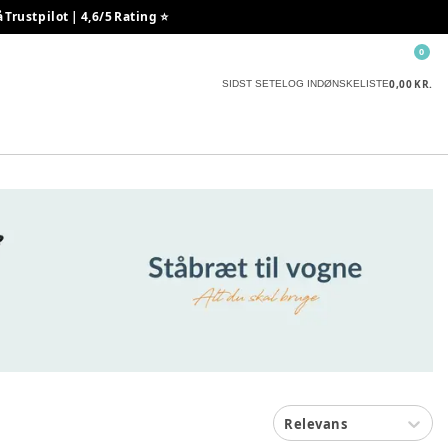
rustpilot | 4,6/5 Rating ⭐️
0
0,00 KR.
SIDST SETE
LOG IND
ØNSKELISTE
Relevans