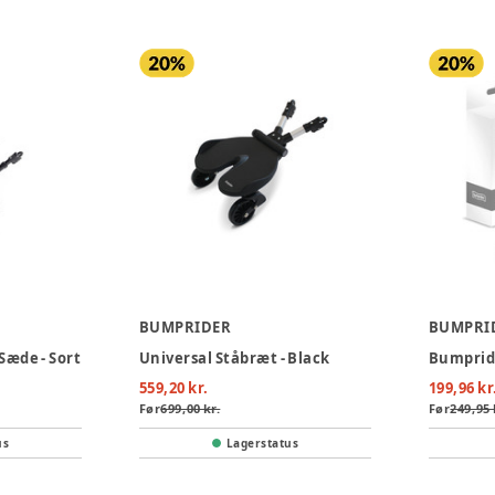
BUMPRIDER
BUMPRI
æde - Sort
Universal Ståbræt - Black
Bumprid
559,20 kr.
199,96 kr
Før
699,00 kr.
Før
249,95 
us
Lagerstatus