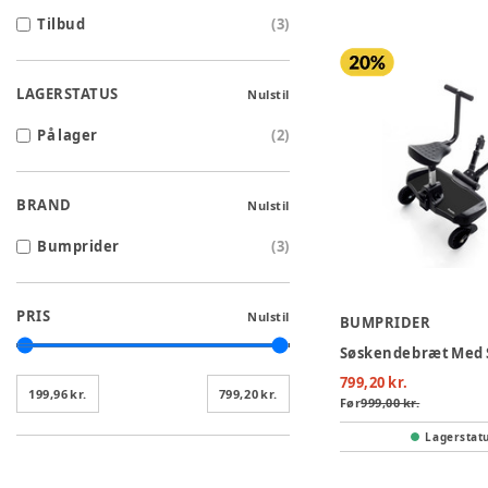
Tilbud
(
3
)
LAGERSTATUS
Nulstil
På lager
(
2
)
BRAND
Nulstil
Bumprider
(
3
)
PRIS
Nulstil
BUMPRIDER
Søskendebræt Med S
799,20 kr.
199,96 kr.
799,20 kr.
Før
999,00 kr.
Lagerstat