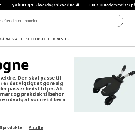

Lyn hurtig 1-3 hverdages levering 🚚
+30.700 Bedømmelser på T
BØRNEVÆRELSET
TEKSTILER
BRANDS
vogne
rældre. Den skal passe til
 er det vigtigt at gøre sig
r passer bedst til jer. Alt
smart og praktisk tilbehør,
re udvalg af vogne til børn
3
produkter
Vis alle