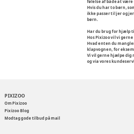
følelse af både at være 
Hvis du har to børn, s
ikke passer til jer og 
børn.
Har du brug for hjælp t
Hos Pixizoo vil vi gern
Hvad enten du mangler e
klapvognen, for eksemp
Vi vil gerne hjælpe dig 
og via vores kundeservi
PIXIZOO
Om Pixizoo
Pixizoo Blog
Modtag gode tilbud på mail