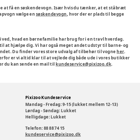
e at få en søskendevogn. Især hvis du tænker, at et ståbræt
 klapvogn vælge en
søskendevogn
, hvor der er plads til begge
i ved, hvad en børnefamilie har brug for i en travl hverdag.
il at hjælpe dig. Vi har også meget andet udstyr til barne- og
t. Du finder vores store udvalg af tilbehør til vogne
her
.
for er vi altid klar til at vejlede dig både ude i vores butikker
er du kan sende en mail til
kundeservice@pixizoo.dk
.
Pixizoo Kundeservice
Mandag - Fredag: 9-15 (lukket mellem 12-13)
Lørdag - Søndag: Lukket
Helligdage: Lukket
Telefon: 88 88 74 15
kundeservice@pixizoo.dk