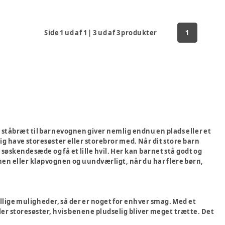
Side
1
ud af
1
|
3
ud af
3
produkter
1
 ståbræt til barnevognen giver nemlig endnu en plads eller et
g have storesøster eller storebror med. Når dit store barn
it søskendesæde og få et lille hvil. Her kan barnet stå godt og
gnen eller klapvognen og uundværligt, når du har flere børn,
llige muligheder, så der er noget for enhver smag. Med et
er storesøster, hvis benene pludselig bliver meget trætte. Det