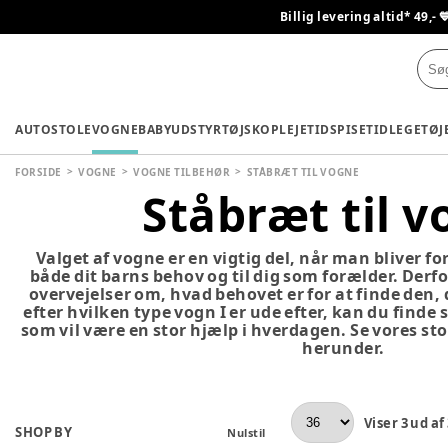
Billig levering altid* 49,- 
AUTOSTOLE
VOGNE
BABYUDSTYR
TØJ
SKO
PLEJETID
SPISETID
LEGETØJ
FORSIDE
VOGNE
VOGNE TILBEHØR
STÅBRÆT TIL VOGNE
Ståbræt til 
Valget af vogne er en vigtig del, når man bliver fo
både dit barns behov og til dig som forælder. Derfor
overvejelser om, hvad behovet er for at finde den, de
efter hvilken type vogn I er ude efter, kan du finde 
som vil være en stor hjælp i hverdagen. Se vores sto
herunder.
Viser
3
ud af
SHOP BY
Nulstil