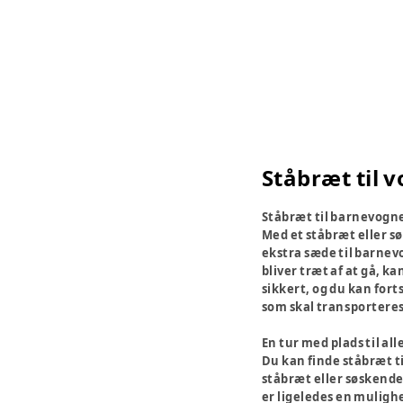
Ståbræt til 
Ståbræt til barnevogn
Med et ståbræt eller s
ekstra sæde til barnev
bliver træt af at gå, ka
sikkert, og du kan fort
som skal transportere
En tur med plads til all
Du kan finde ståbræt t
ståbræt eller søskende
er ligeledes en mulighe