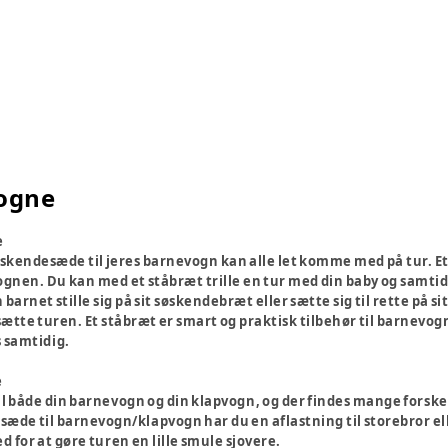
vogne
e
øskendesæde til jeres barnevogn kan alle let komme med på tur. Et
ognen. Du kan med et ståbræt trille en tur med din baby og samtidi
n barnet stille sig på sit søskendebræt eller sætte sig til rette på s
sætte turen. Et ståbræt er smart og praktisk tilbehør til barnevo
s samtidig.
e
il både din barnevogn og din klapvogn, og der findes mange forske
sæde til barnevogn/klapvogn har du en aflastning til storebror ell
d for at gøre turen en lille smule sjovere.