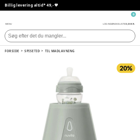
Billig levering altid* 49,- 💙
0
0,00 KR.
MENU
LOG IND
ØNSKELISTE
FORSIDE
SPISETID
TIL MADLAVNING