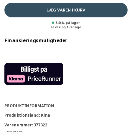
LÆG VAREN I KURV
3 Stk. på lager
Levering
1
-
3
dage
Finansieringsmuligheder
PRODUKTINFORMATION
Produktionsland
:
Kina
Varenummer:
377322