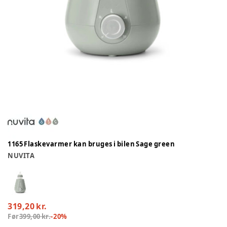
1165 Flaskevarmer kan bruges i bilen Sage green
NUVITA
319,20 kr.
Før
399,00 kr.
-
20
%