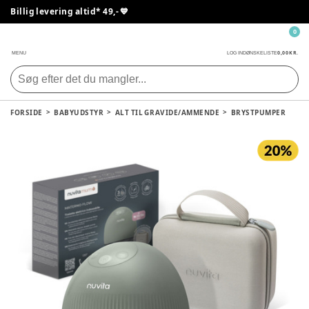
Billig levering altid* 49,- 💙
0
0,00 KR.
MENU
LOG IND
ØNSKELISTE
FORSIDE
BABYUDSTYR
ALT TIL GRAVIDE/AMMENDE
BRYSTPUMPER