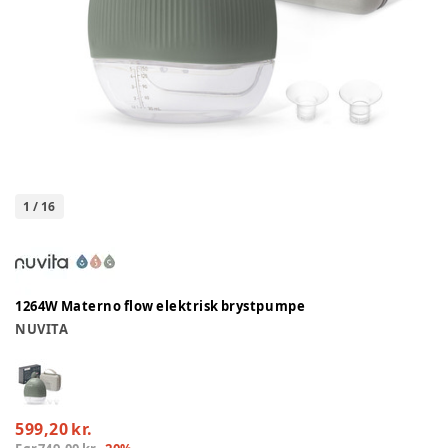
1
/
16
1264W Materno flow elektrisk brystpumpe
NUVITA
599,20 kr.