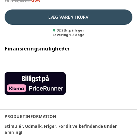
Før
749,00 kr.
-
20
%
LÆG VAREN I KURV
32 Stk. på lager
Levering
1
-
3
dage
Finansieringsmuligheder
PRODUKTINFORMATION
Stimulér. Udmalk. Frigør. For dit velbefindende under
amning!