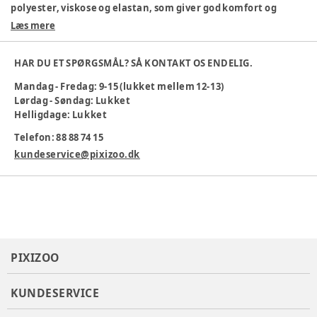
polyester, viskose og elastan, som giver god komfort og
bevægelsesfrihed. Perfekt til både hverdag og fest!
Læs mere
Materiale: 68 % bomuld, 27 % polyester, 3 % viskose, 2 %
elastan
HAR DU ET SPØRGSMÅL? SÅ KONTAKT OS ENDELIG.
Blødt og strækbart materiale
Mandag - Fredag: 9-15 (lukket mellem 12-13)
Klassisk denimlook
Lørdag - Søndag: Lukket
Nem at tage på
Helligdage: Lukket
Maskinvaskes ved 40°C
En kjole, der passer til alle lejligheder og er behagelig for
Telefon: 88 88 74 15
børn at have på.
kundeservice@pixizoo.dk
Farve
:
Denim
Materiale
:
Bomuld, Polyester, Viskose, Elastan
Producent
:
Bestseller A/S, Name it, Fredskovvej 1, 7330
Brande, Denmark
Produktionsland
:
Kina
Tøj størrelse
:
116 cm / 6 år
PIXIZOO
Varenummer:
383511
KUNDESERVICE