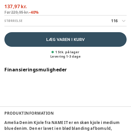
137,97 kr.
Før
229,95 kr.
-
40
%
116
STØRRELSE
LÆG VAREN I KURV
1 Stk. på lager
Levering
1
-
3
dage
Finansieringsmuligheder
PRODUKTINFORMATION
Amelia Denim Kjole fra NAME IT er en skøn kjole i medium
blue denim. Den er lavet i en blød blanding af bomuld,