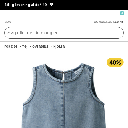
Billig levering altid* 49,- 💙
0
0,00 KR.
MENU
LOG IND
ØNSKELISTE
FORSIDE
TØJ
OVERDELE
KJOLER