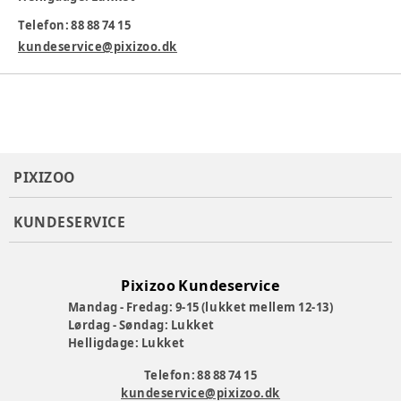
sikre, at dit barn får en behagelig oplevelse under badet, og
det gør det også lettere for dig at holde øje med og vaske
Telefon: 88 88 74 15
barnet.
kundeservice@pixizoo.dk
Varenummer:
368673
PIXIZOO
KUNDESERVICE
Pixizoo Kundeservice
Mandag - Fredag: 9-15 (lukket mellem 12-13)
Lørdag - Søndag: Lukket
Helligdage: Lukket
Telefon: 88 88 74 15
kundeservice@pixizoo.dk