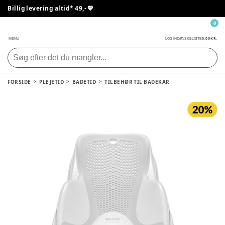
Billig levering altid* 49,- 💙
0
0,00 KR.
MENU
LOG IND
ØNSKELISTE
FORSIDE
PLEJETID
BADETID
TILBEHØR TIL BADEKAR