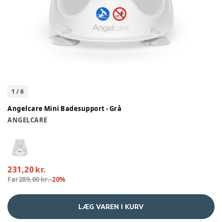
1
/
6
Angelcare Mini Badesupport - Grå
ANGELCARE
231,20 kr.
Før
289,00 kr.
-
20
%
LÆG VAREN I KURV