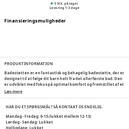
5 Stk. på lager
Levering
1
-
3
dage
Finansieringsmuligheder
PRODUKTINFORMATION
Badestøtten er en fantastisk og behagelig badestøtte, der er
designet til at følge dit barn helt fra det allerførste bad. Den
er udviklet med fokus på optimal komfort og fremstillet af et
blødt plastmateriale, der gør det nemt at skylle barnet
Læs mere
under badet. Denne badestøtte er også meget praktisk, da
den kan placeres direkte i små badekar eller i bruseren. Den
HAR DU ET SPØRGSMÅL? SÅ KONTAKT OS ENDELIG.
har en støttende form, der holder dit barn sikkert og sikrer
en fremragende støtte til lænden. Badestøtten anbefales
Mandag - Fredag: 9-15 (lukket mellem 12-13)
især til spædbørn i alderen 0 til 6 måneder, da de har brug for
Lørdag - Søndag: Lukket
ekstra støtte og komfort under badet. Det er en god måde at
Helligdage: Lukket