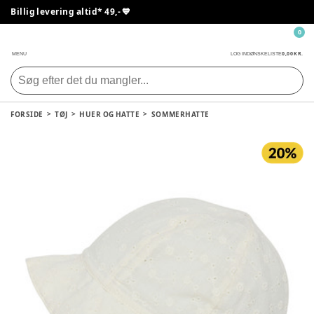
Billig levering altid* 49,- 💙
0
0,00 KR.
MENU
LOG IND
ØNSKELISTE
FORSIDE
TØJ
HUER OG HATTE
SOMMERHATTE