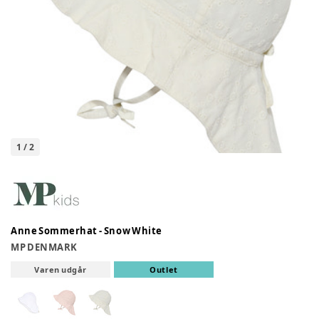
1
/
2
Anne Sommerhat - Snow White
MP DENMARK
Varen udgår
Outlet