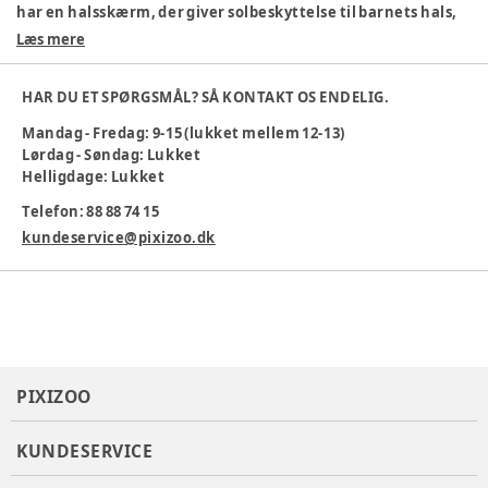
har en halsskærm, der giver solbeskyttelse til barnets hals,
og de bløde bånd under hagen sikrer, at hatten bliver på
Læs mere
plads og giver ekstra komfort.
Farve
:
Hvid
HAR DU ET SPØRGSMÅL? SÅ KONTAKT OS ENDELIG.
Køn
:
Unisex
Mandag - Fredag: 9-15 (lukket mellem 12-13)
Materiale
:
Bomuld
Lørdag - Søndag: Lukket
Materialesammensætning
:
100% Bomuld
Helligdage: Lukket
Varenummer:
364007
Telefon: 88 88 74 15
kundeservice@pixizoo.dk
PIXIZOO
KUNDESERVICE