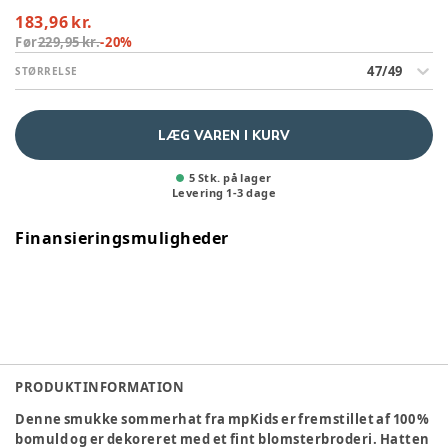
183,96 kr.
Før
229,95 kr.
-
20
%
47/49
STØRRELSE
LÆG VAREN I KURV
5 Stk. på lager
Levering
1
-
3
dage
Finansieringsmuligheder
PRODUKTINFORMATION
Denne smukke sommerhat fra mpKids er fremstillet af 100 %
bomuld og er dekoreret med et fint blomsterbroderi. Hatten