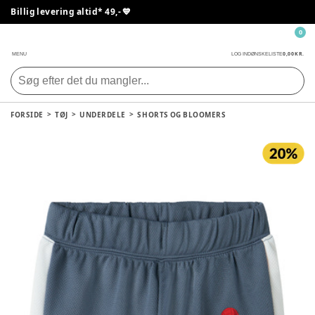
Billig levering altid* 49,- 💙
0
0,00 KR.
MENU
LOG IND
ØNSKELISTE
FORSIDE
TØJ
UNDERDELE
SHORTS OG BLOOMERS