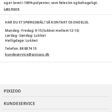
og er lavet i 100% polyester, som føles let og behageligt.
Perfekte til aktive børn, der elsker superhelte!
Læs mere
Materiale: 100% polyester
Blødt og åndbart materiale
HAR DU ET SPØRGSMÅL? SÅ KONTAKT OS ENDELIG.
Elastisk talje for god pasform
Mandag - Fredag: 9-15 (lukket mellem 12-13)
Sejt Spiderman-print
Lørdag - Søndag: Lukket
Maskinvask 40 °C
Helligdage: Lukket
Ideelle til leg og sport
Telefon: 88 88 74 15
Farve
:
Blå
Materiale
:
100% polyester
kundeservice@pixizoo.dk
Tøj størrelse
:
92 cm / 24 mdr.
Varenummer:
385222
PIXIZOO
KUNDESERVICE