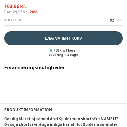
103,96 kr.
Før
129,95 kr.
-
20
%
92
STØRRELSE
LÆG VAREN I KURV
4 Stk. på lager
Levering
1
-
3
dage
Finansieringsmuligheder
PRODUKTINFORMATION
Gør dig klar til sjov med Anri Spiderman shorts fra NAME IT!
De seje shorts i vintage indigo har et flot Spiderman-motiv