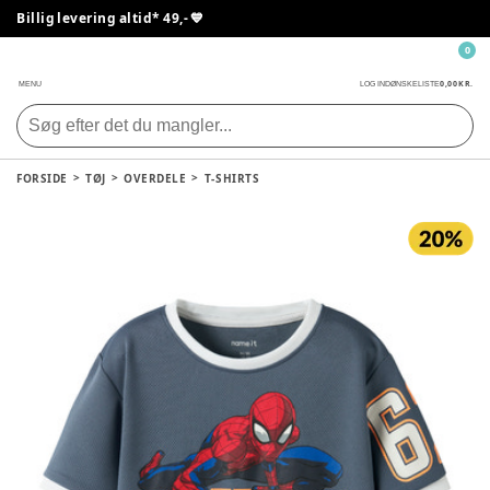
Billig levering altid* 49,- 💙
0
0,00 KR.
MENU
LOG IND
ØNSKELISTE
FORSIDE
TØJ
OVERDELE
T-SHIRTS