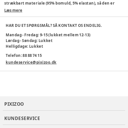
strækbart materiale (95% bomuld, 5% elastan), så den er
behagelig at have på hele dagen.
Læs mere
Materiale: 95% bomuld, 5% elastan
Flot vintage indigo farve
HAR DU ET SPØRGSMÅL? SÅ KONTAKT OS ENDELIG.
Spiderman-motiv på forsiden
Mandag - Fredag: 9-15 (lukket mellem 12-13)
Komfortabel pasform
Lørdag - Søndag: Lukket
Maskinvask 40°C
Helligdage: Lukket
Gør hverdagen sjovere med din yndlingshelt!
Telefon: 88 88 74 15
Farve
:
Blå
kundeservice@pixizoo.dk
Materiale
:
95% Cotton, 5% Elastane
Tøj størrelse
:
92 cm / 24 mdr.
Varenummer:
385223
PIXIZOO
KUNDESERVICE