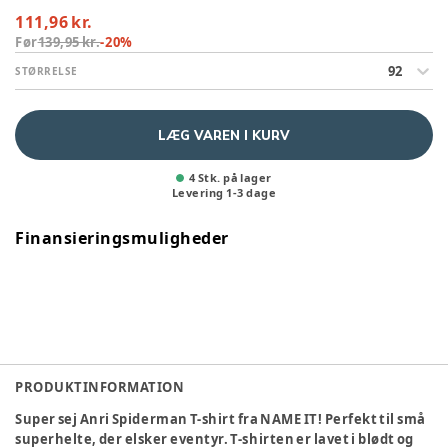
111,96 kr.
Før
139,95 kr.
-
20
%
92
STØRRELSE
LÆG VAREN I KURV
4 Stk. på lager
Levering
1
-
3
dage
Finansieringsmuligheder
PRODUKTINFORMATION
Super sej Anri Spiderman T-shirt fra NAME IT! Perfekt til små
superhelte, der elsker eventyr. T-shirten er lavet i blødt og