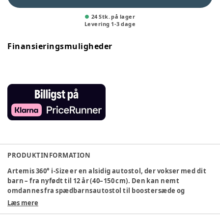
24 Stk. på lager
Levering
1
-
3
dage
Finansieringsmuligheder
PRODUKTINFORMATION
Artemis 360° i-Size er en alsidig autostol, der vokser med dit
barn – fra nyfødt til 12 år (40–150 cm). Den kan nemt
omdannes fra spædbarnsautostol til boostersæde og
tilbyder komfort og sikkerhed i alle aldre.
Læs mere
Med fuld rotation i alle tilstande og et ekstra støtteben