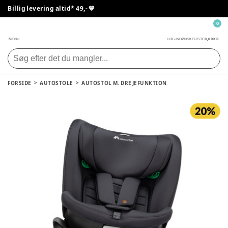
Billig levering altid* 49,- 💙
0
0,00 KR.
MENU
LOG IND
ØNSKELISTE
FORSIDE
AUTOSTOLE
AUTOSTOL M. DREJEFUNKTION