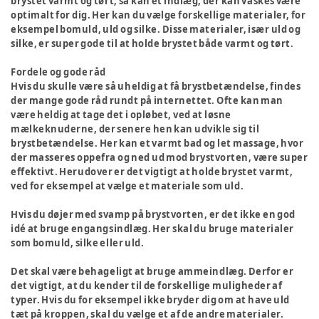
brystet varmt og tørt, så kan et indlæg, der kan vaskes være
optimalt for dig. Her kan du vælge forskellige materialer, for
eksempel bomuld, uld og silke. Disse materialer, især uld og
silke, er super gode til at holde brystet både varmt og tørt.
Fordele og gode råd
Hvis du skulle være så uheldig at få brystbetændelse, findes
der mange gode råd rundt på internettet. Ofte kan man
være heldig at tage det i opløbet, ved at løsne
mælkeknuderne, der senere hen kan udvikle sig til
brystbetændelse. Her kan et varmt bad og let massage, hvor
der masseres oppefra og ned ud mod brystvorten, være super
effektivt. Herudover er det vigtigt at holde brystet varmt,
ved for eksempel at vælge et materiale som uld.
Hvis du døjer med svamp på brystvorten, er det ikke en god
idé at bruge engangsindlæg. Her skal du bruge materialer
som bomuld, silke eller uld.
Det skal være behageligt at bruge ammeindlæg. Derfor er
det vigtigt, at du kender til de forskellige muligheder af
typer. Hvis du for eksempel ikke bryder dig om at have uld
tæt på kroppen, skal du vælge et af de andre materialer.