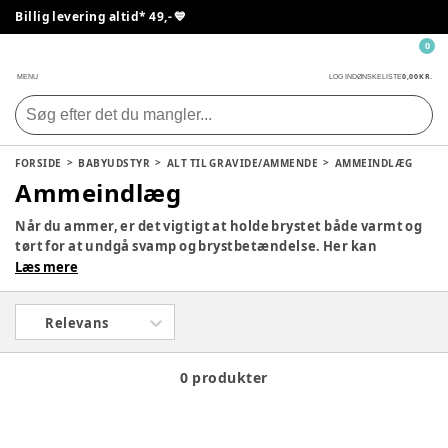
Billig levering altid* 49,- 💙
0
0,00 KR.
MENU
LOG IND
ØNSKELISTE
FORSIDE
BABYUDSTYR
ALT TIL GRAVIDE/AMMENDE
AMMEINDLÆG
Ammeindlæg
Når du ammer, er det vigtigt at holde brystet både varmt og
tørt for at undgå svamp og brystbetændelse. Her kan
ammeindlæg være super effektive. Vi har forskellige typer
Læs mere
her på siden, blandt andet i uld, bomuld og engangsindlæg.
Kig rundt på siden, og find den model, der passer netop til dig
Relevans
og dit behov.
0 produkter