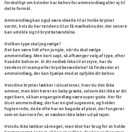
forskelligt om kvinder har behov for ammeindlæg eller ej til
dette formål.
Ammeindlæg kan også være ideelle til at holde brystet
varmt, hvis du har tendens til at få mælkeknuder, der senere
kan udvikle sig til brystbetændelse.
Hvilken type skal jeg vælge?
Det kan være lidt af en jungle, når du skal vælge
ammeindlæg. Men kort sagt, så afhænger valg af type, efter
hvad dit behov er. Er dit nedløb ikke til at styre, har du
tendens til svamp eller brystbetændelse? Så findes der et
ammeindlæg, der kan hjælpe med at opfylde dit behov.
Hvis dine bryster lækker i situationer, hvor du slet ikke
ammer, men blot hører en baby græde, selvom det ikke er dit
eget barn, så kan engangsindlæg være super gode. Her får
du et ammeindlæg, der har en god sugeevne, og holder
fugten inde, da de ofte har en bagside af plast, der fungerer
som en barriere for, at væsken ikke løber ud på tøjet.
Hvis du ikke lækker så meget, men blot har brug for at holde