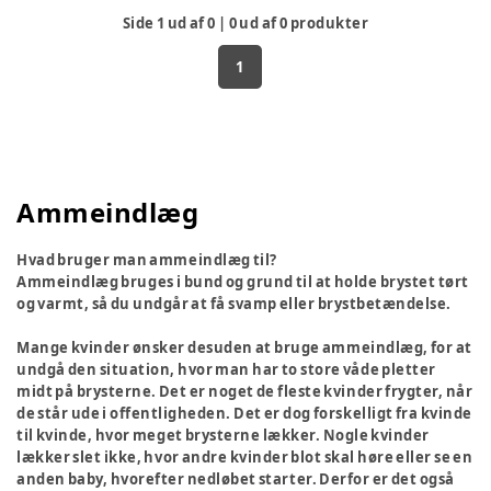
Side
1
ud af
0
|
0
ud af
0
produkter
1
Ammeindlæg
Hvad bruger man ammeindlæg til?
Ammeindlæg bruges i bund og grund til at holde brystet tørt
og varmt, så du undgår at få svamp eller brystbetændelse.
Mange kvinder ønsker desuden at bruge ammeindlæg, for at
undgå den situation, hvor man har to store våde pletter
midt på brysterne. Det er noget de fleste kvinder frygter, når
de står ude i offentligheden. Det er dog forskelligt fra kvinde
til kvinde, hvor meget brysterne lækker. Nogle kvinder
lækker slet ikke, hvor andre kvinder blot skal høre eller se en
anden baby, hvorefter nedløbet starter. Derfor er det også