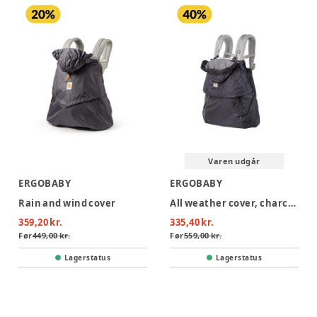
Varen udgår
ERGOBABY
ERGOBABY
Rain and wind cover
All weather cover, charcoal
359,20 kr.
335,40 kr.
Før
449,00 kr.
Før
559,00 kr.
Lagerstatus
Lagerstatus