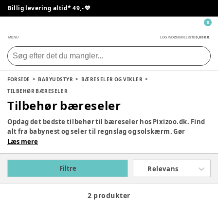
Billig levering altid* 49,- 💙
0
0,00 KR.
MENU
LOG IND
ØNSKELISTE
FORSIDE
BABYUDSTYR
BÆRESELER OG VIKLER
TILBEHØR BÆRESELER
Tilbehør bæreseler
Opdag det bedste tilbehør til bæreseler hos Pixizoo.dk. Find
alt fra babynest og seler til regnslag og solskærm. Gør
bæreoplevelsen endnu bedre!
Læs mere
Filtre
Relevans
2 produkter