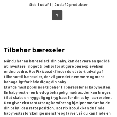
Side
1
ud af
1
|
2
ud af
2
produkter
1
Tilbehør bæreseler
Når du har en bæresele til din baby, kan det være en god idé
at investere i noget tilbehør for at gøre bæreoplevelsen
endnu bedre. Hos Pixizoo.dk finder du et stort udvalg af
tilbehør til bæreseler, der vil gøre det nemmere og mere
behageligt for både dig og din baby.
Et af de mest populære tilbehør til bæreseler er babynesten.
En babynest er en blød og behagelig madras, der kan bruges
til at skabe en hyggelig og tryg base for din baby i bæreselen.
Den giver ekstra støtte og komfort og hjælper med at holde
din baby i den rette position. Hos Pixizoo.dk kan du finde
babynests i forskellige mønstre og farver, så du kan finde en