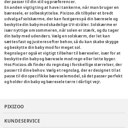
der passer til din stil og præferencer.
En anden vigtig ting at have i tankerne, når man bruger en
bæresele, er solbeskyttelse. Pixizoo.dk tilbyder et bredt
udvalg af solskærme, der kan fastgøres på din bæresele og
beskytte din baby mod skadelige UV-stråler. Solskærme er
især nyttige om sommeren, når solen er stærk, og du tager
din baby med udendørs. Vælg en solskærm, der let kan
sættes fast og justeres efter behov, så du kan skabe skygge
og beskytte din baby mod for meget sol.
Regnslag er også et vigtigt tilbehør til bæreseler, især for at
beskytte din baby og bæresele mod regn eller lette byger.
Hos Pixizoo.dk finder du regnslag i forskellige størrelser, der
passer til dine behov. Vælg et regnslag, der er designet til at
passe til din specifikke bæreselemodel, så det passer perfekt
og holder din baby og bæresele tørre i dårligt vejr.
PIXIZOO
KUNDESERVICE