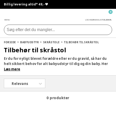
Billig levering altid* 49,- 💙
0
0,00 KR.
MENU
LOG IND
ØNSKELISTE
FORSIDE
BABYUDSTYR
SKRÅSTOLE
TILBEHØR TIL SKRÅSTOL
Tilbehør til skråstol
Er du for nyligt blevet forældre eller er du gravid, så har du
helt sikkert behov for alt babyudstyr til dig og din baby. Her
er der alt hvad I har brug for, hvad enten du er gravid eller
Læs mere
har et lille barn. Du vil kunne finde mange fine produkter,
som vil være nyttige når I er hjemme eller på farten.
Relevans
0 produkter