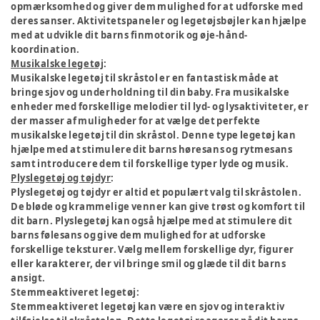
opmærksomhed og giver dem mulighed for at udforske med
deres sanser. Aktivitetspaneler og legetøjsbøjler kan hjælpe
med at udvikle dit barns finmotorik og øje-hånd-
koordination.
Musikalske legetøj
:
Musikalske legetøj til skråstol er en fantastisk måde at
bringe sjov og underholdning til din baby. Fra musikalske
enheder med forskellige melodier til lyd- og lysaktiviteter, er
der masser af muligheder for at vælge det perfekte
musikalske legetøj til din skråstol. Denne type legetøj kan
hjælpe med at stimulere dit barns høresans og rytmesans
samt introducere dem til forskellige typer lyde og musik.
Plyslegetøj og tøjdyr
:
Plyslegetøj og tøjdyr er altid et populært valg til skråstolen.
De bløde og krammelige venner kan give trøst og komfort til
dit barn. Plyslegetøj kan også hjælpe med at stimulere dit
barns følesans og give dem mulighed for at udforske
forskellige teksturer. Vælg mellem forskellige dyr, figurer
eller karakterer, der vil bringe smil og glæde til dit barns
ansigt.
Stemmeaktiveret legetøj:
Stemmeaktiveret legetøj kan være en sjov og interaktiv