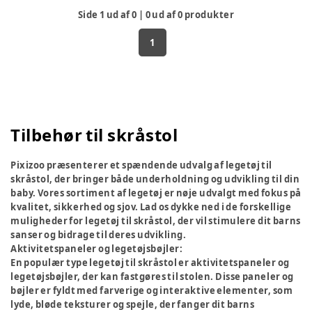
Side
1
ud af
0
|
0
ud af
0
produkter
1
Tilbehør til skråstol
Pixizoo præsenterer et spændende udvalg af legetøj til
skråstol, der bringer både underholdning og udvikling til din
baby. Vores sortiment af legetøj er nøje udvalgt med fokus på
kvalitet, sikkerhed og sjov. Lad os dykke ned i de forskellige
muligheder for legetøj til skråstol, der vil stimulere dit barns
sanser og bidrage til deres udvikling.
Aktivitetspaneler og legetøjsbøjler:
En populær type legetøj til skråstol er aktivitetspaneler og
legetøjsbøjler, der kan fastgøres til stolen. Disse paneler og
bøjler er fyldt med farverige og interaktive elementer, som
lyde, bløde teksturer og spejle, der fanger dit barns