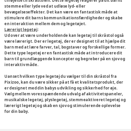
tilføjelse til skråstolen. Dette legetøj reagerer på dit barns
stemme eller lyde ved at udløse lyd- eller
bevægelseseffekter. Det kan være en fantastisk måde at
stimulere dit barns kommunikationsfærdigheder og skabe
en interaktion mellem dem og legetøjet.
Lærerigt legetøj
:
Ud over at være underholdende kan legetøj til skråstol også
være lærerigt. Der er legetøj, der er designet til at hjælpe dit
barn med at lære farver, tal, bogstaver og forskellige former.
Dette type legetøj er en fantastisk måde at introducere dit
barn til grundlæggende koncepter og begreber på en sjov og
interaktiv måde.
Uanset hvilken type legetøj du vælger til din skråstol fra
Pixizoo, kan du være sikker på at få et kvalitetsprodukt, der
er designet med din babys udvikling og sikkerhed for øje.
Vælg mellem vores spændende udvalg af aktivitetspaneler,
musikalske legetøj, plyslegetøj, stemmeaktiveret legetøj og
lærerigt legetøj og skab en sjov og stimulerende oplevelse
for din baby.