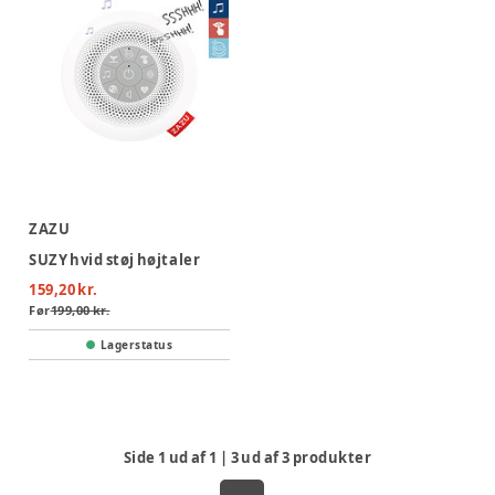
ZAZU
SUZY hvid støj højtaler
159,20 kr.
Før
199,00 kr.
Lagerstatus
Side
1
ud af
1
|
3
ud af
3
produkter