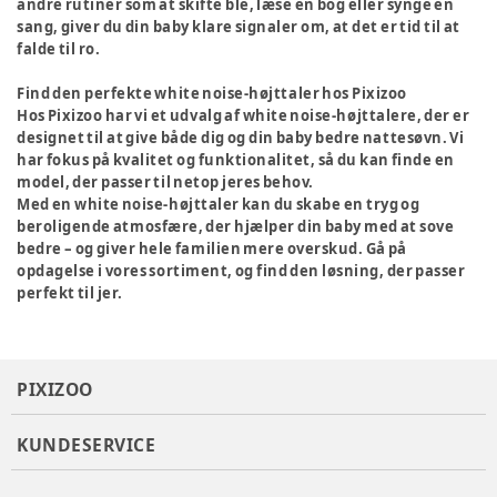
andre rutiner som at skifte ble, læse en bog eller synge en
sang, giver du din baby klare signaler om, at det er tid til at
falde til ro.
Find den perfekte white noise-højttaler hos Pixizoo
Hos Pixizoo har vi et udvalg af white noise-højttalere, der er
designet til at give både dig og din baby bedre nattesøvn. Vi
har fokus på kvalitet og funktionalitet, så du kan finde en
model, der passer til netop jeres behov.
Med en white noise-højttaler kan du skabe en tryg og
beroligende atmosfære, der hjælper din baby med at sove
bedre – og giver hele familien mere overskud. Gå på
opdagelse i vores sortiment, og find den løsning, der passer
perfekt til jer.
PIXIZOO
KUNDESERVICE