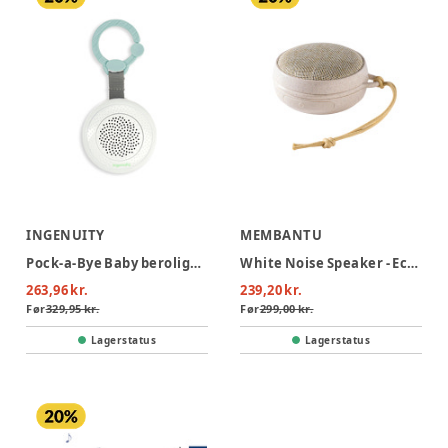
INGENUITY
MEMBANTU
Pock-a-Bye Baby beroligende musik afspiller
White Noise Speaker - Echo, Hvede
263,96 kr.
239,20 kr.
Før
329,95 kr.
Før
299,00 kr.
Lagerstatus
Lagerstatus