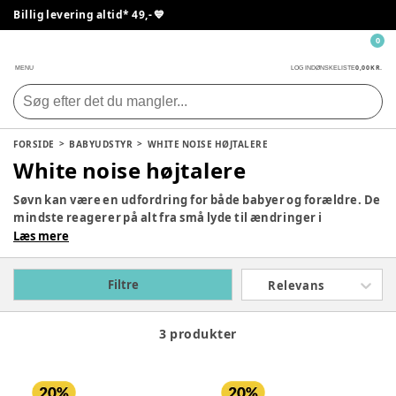
Billig levering altid* 49,- 💙
0
0,00 KR.
MENU
LOG IND
ØNSKELISTE
FORSIDE
BABYUDSTYR
WHITE NOISE HØJTALERE
White noise højtalere
Søvn kan være en udfordring for både babyer og forældre. De
mindste reagerer på alt fra små lyde til ændringer i
omgivelserne, og det kan gøre det svært for dem at falde til
Læs mere
ro. Her kommer white noise til babyer ind i billedet som en
genial løsning. White noise, eller hvid støj, skaber en rolig
Filtre
Relevans
baggrundslyd, der kan hjælpe din baby med at slappe af og
sove bedre.
3 produkter