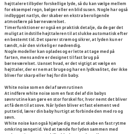
højttalere tilbyder forskellige lyde, så du kan vælge mellem
for eksempel regn, bølger eller en blid susen. Nogle har også
indbygget natlys, der skaber en ekstra beroligende
atmosfære på børneværelset.
Timerfunktioner er også en praktisk detalje, da de gør det
muligt at indstille højttaleren til at slukke automatisk efter
en bestemt tid. Det sparer strøm og sikrer, at lyden kun er
tændt, når den virkelig er nødvendig.
Nogle modeller kan oplades og er lette at tage med på
farten, mens andre er designet til fast brug på
børneværelset. Uanset hvad, er det vigtigt at vælge en
højttaler, der er nem at bruge og har en lydkvalitet, der ikke
bliver for skarp eller høj for din baby.
White noise som en del af søvnrutinen
At indføre white noise som en fast del af din babys
søvnrutine kan gøre en stor forskel for, hvor nemt det bliver
at få dem til at sove. Når lyden bliver et fast element ved
puttetid, lærer din baby hurtigt at forbinde den med ro og
søvn.
White noise kan også hjælpe dig med at skabe en fast rytme
omkring sengetid. Ved at tænde for lyden sammen med