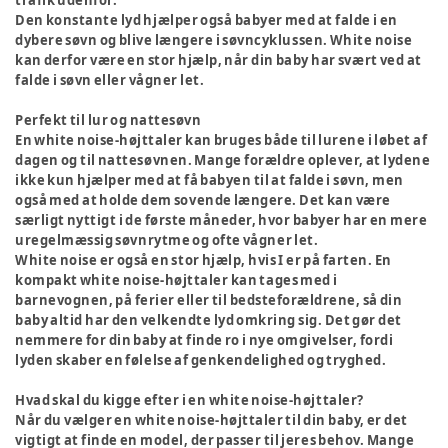
trafik udenfor.
Den konstante lyd hjælper også babyer med at falde i en
dybere søvn og blive længere i søvncyklussen. White noise
kan derfor være en stor hjælp, når din baby har svært ved at
falde i søvn eller vågner let.
Perfekt til lur og nattesøvn
En white noise-højttaler kan bruges både til lurene i løbet af
dagen og til nattesøvnen. Mange forældre oplever, at lydene
ikke kun hjælper med at få babyen til at falde i søvn, men
også med at holde dem sovende længere. Det kan være
særligt nyttigt i de første måneder, hvor babyer har en mere
uregelmæssig søvnrytme og ofte vågner let.
White noise er også en stor hjælp, hvis I er på farten. En
kompakt white noise-højttaler kan tages med i
barnevognen, på ferier eller til bedsteforældrene, så din
baby altid har den velkendte lyd omkring sig. Det gør det
nemmere for din baby at finde ro i nye omgivelser, fordi
lyden skaber en følelse af genkendelighed og tryghed.
Hvad skal du kigge efter i en white noise-højttaler?
Når du vælger en white noise-højttaler til din baby, er det
vigtigt at finde en model, der passer til jeres behov. Mange