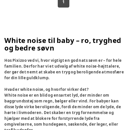
1
White noise til baby – ro, tryghed
og bedre søvn
Hos Pixizoo ved vi, hvor vigtigt en god nats søvn er – for hele
familien. Derfor har vi et udvalg af white noise-højttalere,
der gør det nemt at skabe en tryg og beroligende atmosfære
for din lille guldklump.
Hvad er white noise, og hvorfor virker det?
White noise er en blid og ensartet lyd, der minder om
baggrundsstøj som regn, bølger eller vind. For babyer kan
disse lyde virke beroligende, fordi de minder om de lyde, de
hørte i livmoderen. Det skaber en tryg fornemmelse og
hjælper med at blokere for forstyrrende lyde fra
omgivelserne, som hundegøen, søskende, der leger, eller