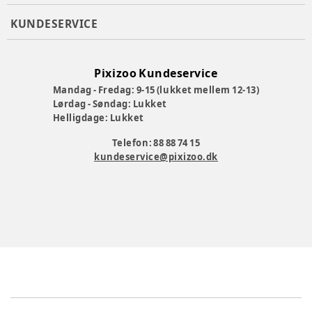
Størrelse 25: 16,3 cm
KUNDESERVICE
Pasform
:
Pixizoo Kundeservice
Mandag - Fredag: 9-15 (lukket mellem 12-13)
Lørdag - Søndag: Lukket
Materialesammensætning
:
Læder, TEX/uldfoer, gummi
Helligdage: Lukket
Producent
:
ATC Footwear A/S, Tvedvangen 278, 2730 Herlev,
Telefon: 88 88 74 15
Danmark, webshop@angulus.dk, www.angulus.dk
kundeservice@pixizoo.dk
Produktionsland
:
Portugal
Varenummer:
378023