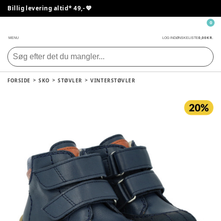
Billig levering altid* 49,- 💙
0
0,00 KR.
MENU
LOG IND
ØNSKELISTE
FORSIDE
SKO
STØVLER
VINTERSTØVLER