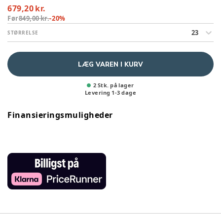
679,20 kr.
Før
849,00 kr.
-
20
%
23
STØRRELSE
LÆG VAREN I KURV
2 Stk. på lager
Levering
1
-
3
dage
Finansieringsmuligheder