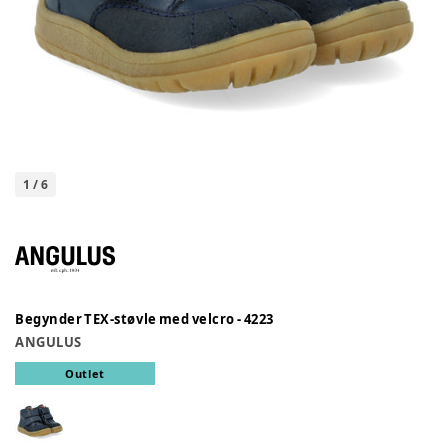
1
/
6
Begynder TEX-støvle med velcro - 4223
ANGULUS
Outlet