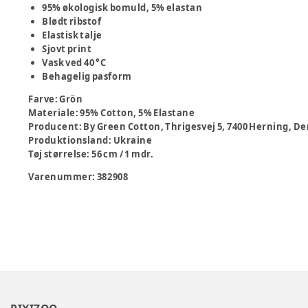
95% økologisk bomuld, 5% elastan
Blødt ribstof
Elastisk talje
Sjovt print
Vask ved 40 °C
Behagelig pasform
Farve
:
Grön
Materiale
:
95% Cotton, 5% Elastane
Producent
:
By Green Cotton, Thrigesvej 5, 7400 Herning,
Produktionsland
:
Ukraine
Tøj størrelse
:
56 cm / 1 mdr.
Varenummer:
382908