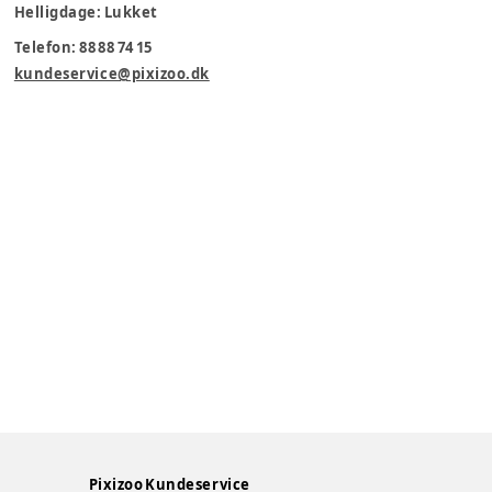
Helligdage: Lukket
Telefon: 88 88 74 15
kundeservice@pixizoo.dk
Pixizoo Kundeservice