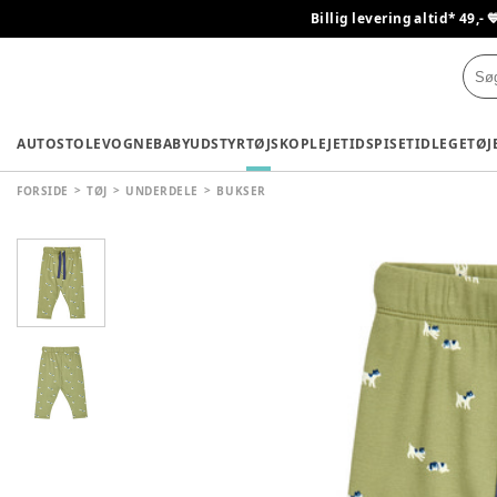
Billig levering altid* 49,- 
AUTOSTOLE
VOGNE
BABYUDSTYR
TØJ
SKO
PLEJETID
SPISETID
LEGETØJ
FORSIDE
TØJ
UNDERDELE
BUKSER