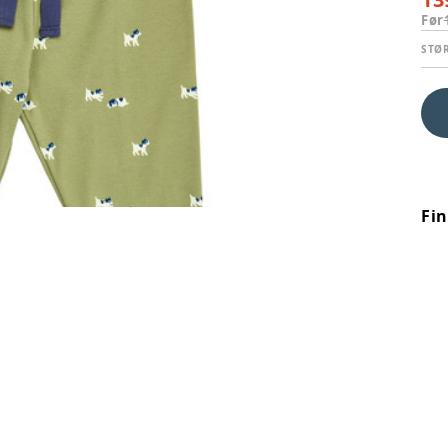
Før
STØ
Fi