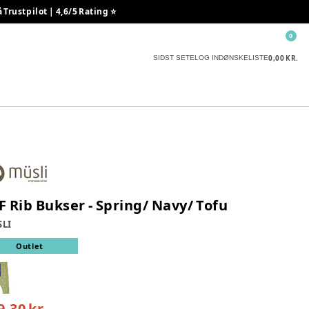
rustpilot | 4,6/5 Rating ⭐️
0
0,00 KR.
SIDST SETE
LOG IND
ØNSKELISTE
F Rib Bukser - Spring/ Navy/ Tofu
LI
Outlet
9,30 kr.