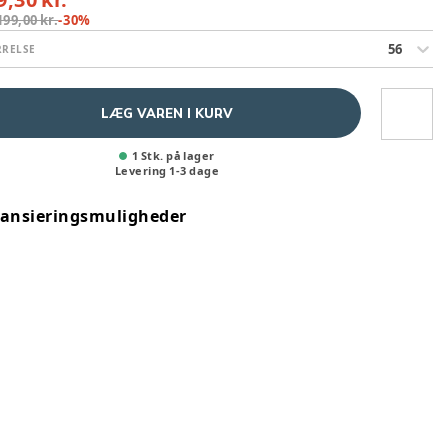
199,00 kr.
-
30
%
56
RRELSE
LÆG VAREN I KURV
1 Stk. på lager
Levering
1
-
3
dage
nansieringsmuligheder