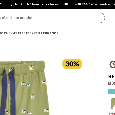

Lyn hurtig 1-3 hverdages levering 🚚
+30.700 Bedømmelser på T
BØRNEVÆRELSET
TEKSTILER
BRANDS
BF
MÜS
13