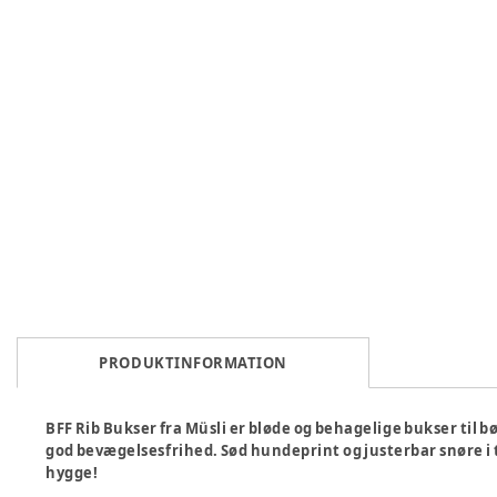
PRODUKTINFORMATION
BFF Rib Bukser fra Müsli er bløde og behagelige bukser til b
god bevægelsesfrihed. Sød hundeprint og justerbar snøre i ta
hygge!