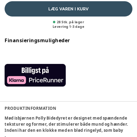
LÆG VAREN I KURV
28 Stk. på lager
Levering
1
-
3
dage
Finansieringsmuligheder
PRODUKTINFORMATION
Mød isbjørnen Polly Bidedyret er designet med spændende
teksturer og former, der stimulerer både mund og hænder.
Indeni har den en klokke med en blød ringelyd, som baby
helt sikkert vil elske. Polly er lavet af 100 % naturgummi, som