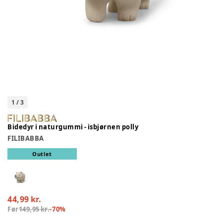
1
/
3
Bidedyr i naturgummi - isbjørnen polly
FILIBABBA
Outlet
44,99 kr.
Før
149,95 kr.
-
70
%