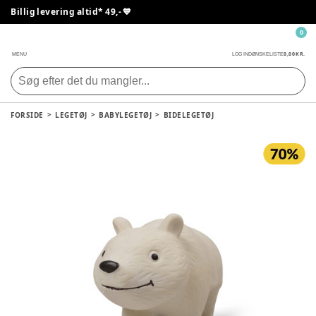
Billig levering altid* 49,- 💙
0
0,00 KR.
MENU
LOG IND
ØNSKELISTE
FORSIDE
LEGETØJ
BABYLEGETØJ
BIDELEGETØJ