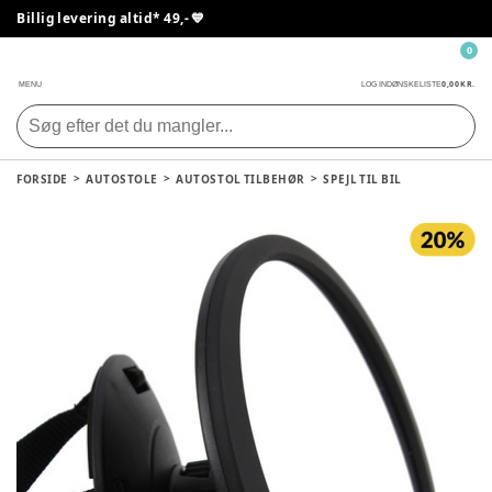
Billig levering altid* 49,- 💙
0
0,00 KR.
MENU
LOG IND
ØNSKELISTE
FORSIDE
AUTOSTOLE
AUTOSTOL TILBEHØR
SPEJL TIL BIL