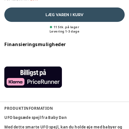
LÆG VAREN I KURV
11 Stk. på lager
Levering
1
-
3
dage
Finansieringsmuligheder
PRODUKTINFORMATION
UFO bagsæde spejl fra Baby Dan
Med dette smarte UFO spejl, kan du holde øje med babyer og