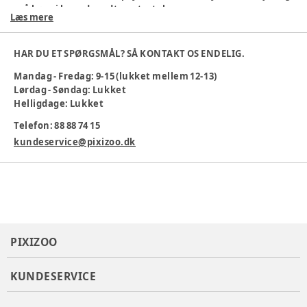
små børn i bagudvendte autostole.
Læs mere
Den giver 360° udsyn, er let at montere sikkert på
nakkestøtten og kan justeres.
HAR DU ET SPØRGSMÅL? SÅ KONTAKT OS ENDELIG.
Mandag - Fredag: 9-15 (lukket mellem 12-13)
Lørdag - Søndag: Lukket
Farve: Sort
Helligdage: Lukket
Telefon: 88 88 74 15
Specifikationer
kundeservice@pixizoo.dk
UFO bagsæde spejl fra Baby Dan
Hold øje med babyer og små børn i bagudvendte autostole.
Giver 360° udsyn
Let at montere sikkert på nakkestøtten
Kan justeres.
PIXIZOO
Varenummer:
340398
KUNDESERVICE