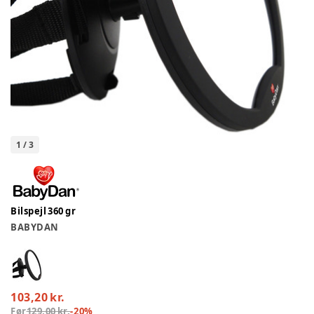
1
/
3
Bilspejl 360 gr
BABYDAN
103,20 kr.
Før
129,00 kr.
-
20
%