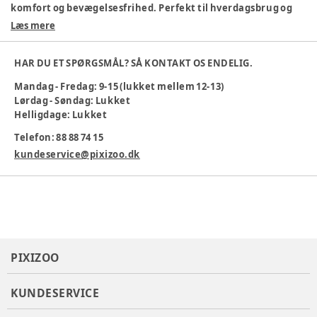
komfort og bevægelsesfrihed. Perfekt til hverdagsbrug og
leg.
Læs mere
95% bomuld, 5% elastan
Blødt materiale
HAR DU ET SPØRGSMÅL? SÅ KONTAKT OS ENDELIG.
Sødt dyreprint
Mandag - Fredag: 9-15 (lukket mellem 12-13)
Nemme trykknapper
Lørdag - Søndag: Lukket
Maskinvaskes ved 40°C
Helligdage: Lukket
Ideel til små børn, der elsker at bevæge sig og udforske
verden.
Telefon: 88 88 74 15
Farve
:
Beige
kundeservice@pixizoo.dk
Materiale
:
95% Cotton, 5% Elastane
Producent
:
Bestseller A/S, Name it, Fredskovvej 1, 7330
Brande, Denmark
Produktionsland
:
Bangladesh
Tøj størrelse
:
56 cm / 1 mdr.
Varenummer:
383545
PIXIZOO
KUNDESERVICE