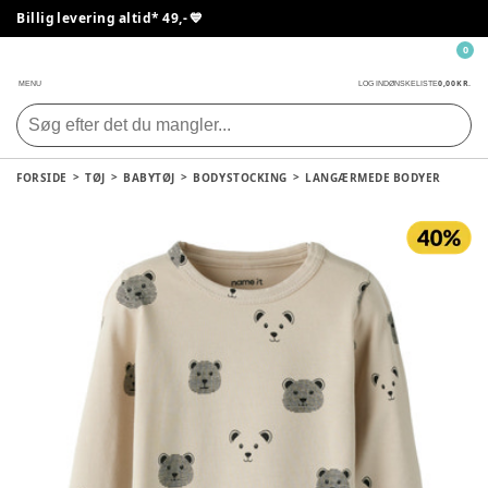
Billig levering altid* 49,- 💙
0
0,00 KR.
MENU
LOG IND
ØNSKELISTE
FORSIDE
TØJ
BABYTØJ
BODYSTOCKING
LANGÆRMEDE BODYER