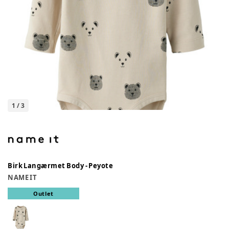
1
/
3
Birk Langærmet Body - Peyote
NAME IT
Outlet