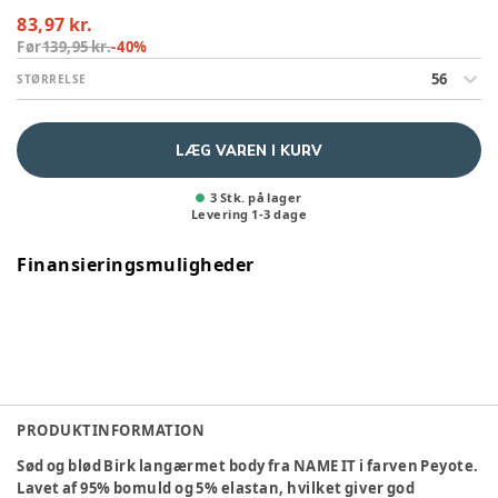
83,97 kr.
Før
139,95 kr.
-
40
%
56
STØRRELSE
LÆG VAREN I KURV
3 Stk. på lager
Levering
1
-
3
dage
Finansieringsmuligheder
PRODUKTINFORMATION
Sød og blød Birk langærmet body fra NAME IT i farven Peyote.
Lavet af 95% bomuld og 5% elastan, hvilket giver god