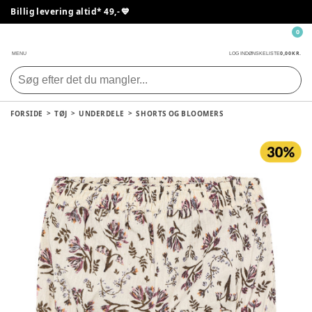
Billig levering altid* 49,- 💙
0
0,00 KR.
MENU
LOG IND
ØNSKELISTE
FORSIDE
TØJ
UNDERDELE
SHORTS OG BLOOMERS