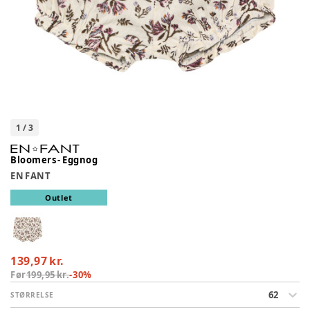
1
/
3
Bloomers - Eggnog
EN FANT
Outlet
139,97 kr.
Før
199,95 kr.
-
30
%
62
STØRRELSE