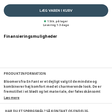
LÆG VAREN I KURV
1 Stk. på lager
Levering
1
-
3
dage
Finansieringsmuligheder
PRODUKTINFORMATION
Bloomers fra En Fant
er et dejligt valg til de mindste og
kombinerer høj komfort med et charmerende look. De er
fremstillet i et blødt og let materiale, der føles skånsomt
mod barnets hud og giver masser af bevægelsesfrihed til leg
Læs mere
og aktivitet. Den elastiske talje og de elastiske benkanter
sikrer en behagelig pasform, der bliver siddende uden at
HAR DU ET SPØRGSMÅL? SÅ KONTAKT OS ENDELIG.
klemme – og gør det samtidig nemt at få dem af og på.