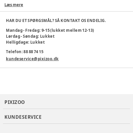
43xH61 cm
Læs mere
Producent
:
BLOOMINGVILLE MINI
Produktionsland
:
Madagaskar
HAR DU ET SPØRGSMÅL? SÅ KONTAKT OS ENDELIG.
Varenummer:
337563
Mandag - Fredag: 9-15 (lukket mellem 12-13)
Lørdag - Søndag: Lukket
Helligdage: Lukket
Telefon: 88 88 74 15
kundeservice@pixizoo.dk
PIXIZOO
KUNDESERVICE