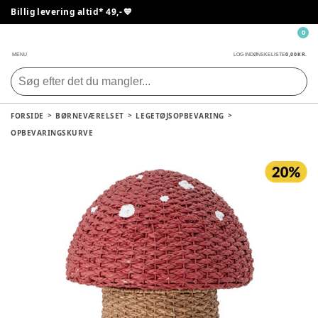
Billig levering altid* 49,- 💙
0
0,00 KR.
MENU
LOG IND
ØNSKELISTE
FORSIDE
BØRNEVÆRELSET
LEGETØJSOPBEVARING
OPBEVARINGSKURVE