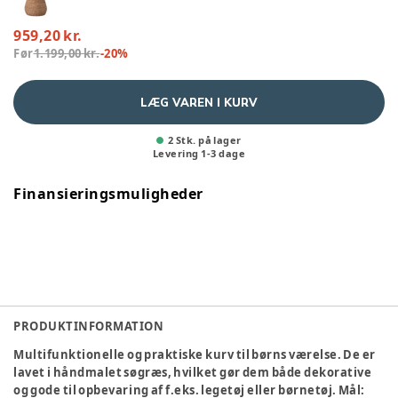
959,20 kr.
Før
1.199,00 kr.
-
20
%
LÆG VAREN I KURV
2 Stk. på lager
Levering
1
-
3
dage
Finansieringsmuligheder
PRODUKTINFORMATION
Multifunktionelle og praktiske kurv til børns værelse. De er
lavet i håndmalet søgræs, hvilket gør dem både dekorative
og gode til opbevaring af f.eks. legetøj eller børnetøj. Mål: