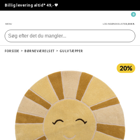
Billig levering altid* 49,- 💙
0
0,00 KR.
MENU
LOG IND
ØNSKELISTE
FORSIDE
BØRNEVÆRELSET
GULVTÆPPER