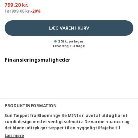
799,20 kr.
Før
999,00 kr.
-
20
%
LÆG VAREN I KURV
2 Stk. på lager
Levering
1
-
3
dage
Finansieringsmuligheder
PRODUKTINFORMATION
Sun Tæppet fra Bloomingville MINI er lavet af uld og har et
rundt design med et venligt solmotiv. De varme nuancer og
det bløde udtryk gør tæppet til en hyggelig tilføjelse til
børneværelset. Diameter: 110 cm.
Læs mere