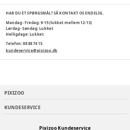
Materiale
:
Uld
Producent
:
BLOOMINGVILLE MINI
HAR DU ET SPØRGSMÅL? SÅ KONTAKT OS ENDELIG.
Produktionsland
:
Indien
Mandag - Fredag: 9-15 (lukket mellem 12-13)
Varenummer:
379461
Lørdag - Søndag: Lukket
Helligdage: Lukket
Telefon: 88 88 74 15
kundeservice@pixizoo.dk
PIXIZOO
KUNDESERVICE
Pixizoo Kundeservice