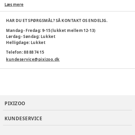
og behageligt materiale, der sikrer komfort hele dagen –
Læs mere
ideel til både skole, legeaftaler og afslapning derhjemme.
Materiale
:
Økologisk bomuld
HAR DU ET SPØRGSMÅL? SÅ KONTAKT OS ENDELIG.
Materialesammensætning
:
100% øko bomuld
Mandag - Fredag: 9-15 (lukket mellem 12-13)
Producent
:
Copenhagen Colors, Rosenvængets Allé 8, st.th.,
Lørdag - Søndag: Lukket
2100 København, Danmark, rmh@copenhagencolors.com,
Helligdage: Lukket
www.copenhagencolors.dk
Produktionsland
:
Indien
Telefon: 88 88 74 15
Tøj størrelse
:
98 cm / 3 år
kundeservice@pixizoo.dk
Varenummer:
375137
PIXIZOO
KUNDESERVICE