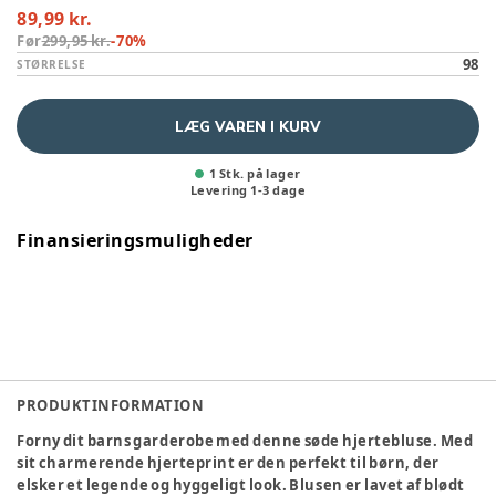
89,99 kr.
Før
299,95 kr.
-
70
%
98
STØRRELSE
LÆG VAREN I KURV
1 Stk. på lager
Levering
1
-
3
dage
Finansieringsmuligheder
PRODUKTINFORMATION
Forny dit barns garderobe med denne søde hjertebluse. Med
sit charmerende hjerteprint er den perfekt til børn, der
elsker et legende og hyggeligt look. Blusen er lavet af blødt