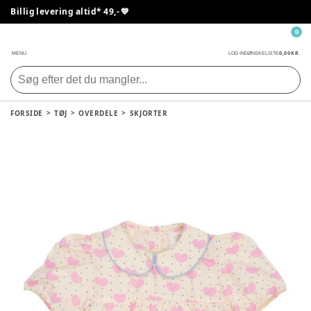
Billig levering altid* 49,- 💙
0
0,00 KR.
MENU
LOG IND
ØNSKELISTE
FORSIDE
TØJ
OVERDELE
SKJORTER