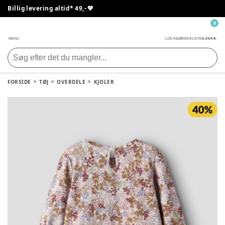
Billig levering altid* 49,- 💙
0
0,00 KR.
MENU
LOG IND
ØNSKELISTE
FORSIDE
TØJ
OVERDELE
KJOLER