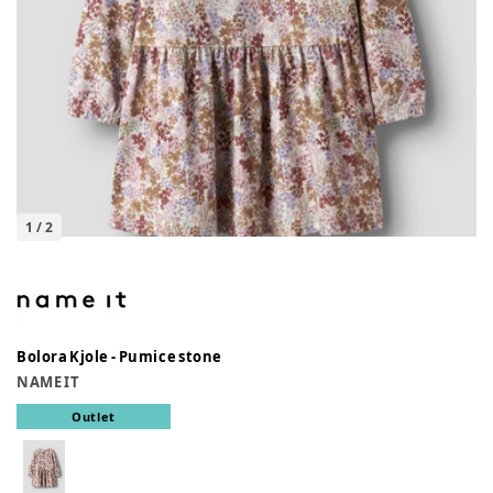
1
/
2
Bolora Kjole - Pumice stone
NAME IT
Outlet