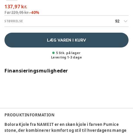
137,97 kr.
Før
229,95 kr.
-
40
%
92
STØRRELSE
LÆG VAREN I KURV
5 Stk. på lager
Levering
1
-
3
dage
Finansieringsmuligheder
PRODUKTINFORMATION
Bolora Kjole fra NAME IT er en skøn kjole i farven Pumice
stone, der kombinerer komfort og stil til hverdagens mange