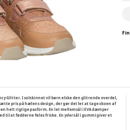
Fi
y Glitter. I solskinnet vil børn elske den glitrende overdel,
ætte pris på hælens design, der gør det let at tage skoen af
den helt rigtige pasform. En let mellemsål i EVA dæmper
 til at fødderne føles friske. En ydersål i gummi giver et