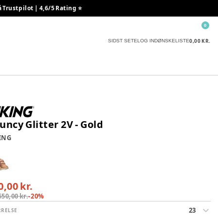
rustpilot | 4,6/5 Rating ⭐️
0
0,00 KR.
SIDST SETE
LOG IND
ØNSKELISTE
uncy Glitter 2V - Gold
ING
0,00 kr.
550,00 kr.
-
20
%
23
RRELSE