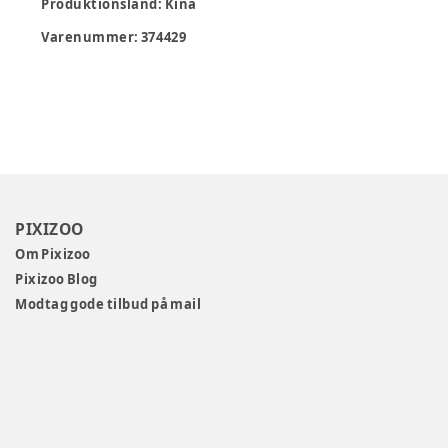
Produktionsland
:
Kina
Varenummer:
374429
PIXIZOO
Om Pixizoo
Pixizoo Blog
Modtag gode tilbud på mail