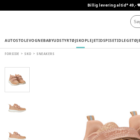
Billig levering altid* 49,- 
AUTOSTOLE
VOGNE
BABYUDSTYR
TØJ
SKO
PLEJETID
SPISETID
LEGETØJ
FORSIDE
SKO
SNEAKERS