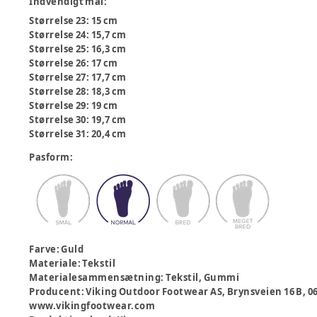
Indvendigt mål
:
Størrelse 23: 15 cm
Størrelse 24: 15,7 cm
Størrelse 25: 16,3 cm
Størrelse 26: 17 cm
Størrelse 27: 17,7 cm
Størrelse 28: 18,3 cm
Størrelse 29: 19 cm
Størrelse 30: 19,7 cm
Størrelse 31: 20,4 cm
Pasform
:
Farve
:
Guld
Materiale
:
Tekstil
Materialesammensætning
:
Tekstil, Gummi
Producent
:
Viking Outdoor Footwear AS, Brynsveien 16 B, 
www.vikingfootwear.com