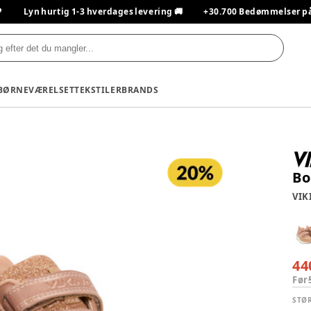

Lyn hurtig 1-3 hverdages levering 🚚
+30.700 Bedømmelser på T
BØRNEVÆRELSET
TEKSTILER
BRANDS
Bo
VIK
44
Før
STØ