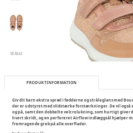
SE ALLE
PRODUKTINFORMATION
Giv dit barn ekstra spræl i fødderne og stråleglans med Bounc
der er udstyret med slidstærke forstærkninger. De vil også s
og på, samt den dobbelte velcrolukning, som hurtigt giver 
hvert skridt, og en perforeret Airflow indlæggsål hjælper med
fremragende greb på alle overflader.