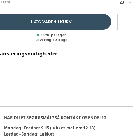
23
RRELSE
LÆG VAREN I KURV
1 Stk. på lager
Levering
1
-
3
dage
nansieringsmuligheder
HAR DU ET SPØRGSMÅL? SÅ KONTAKT OS ENDELIG.
Mandag - Fredag: 9-15 (lukket mellem 12-13)
Lørdag - Søndag: Lukket