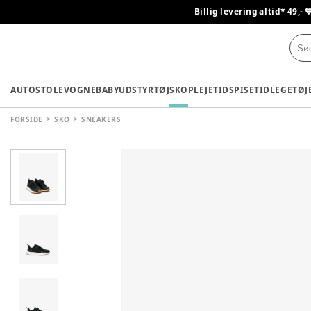
Billig levering altid* 49,- 
AUTOSTOLE
VOGNE
BABYUDSTYR
TØJ
SKO
PLEJETID
SPISETID
LEGETØJ
FORSIDE
SKO
SNEAKERS