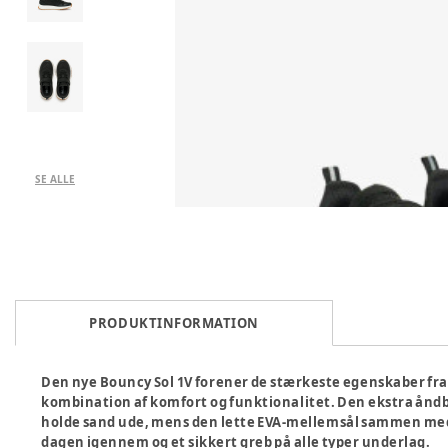
SE ALLE
PRODUKTINFORMATION
Den nye Bouncy Sol 1V forener de stærkeste egenskaber fra t
kombination af komfort og funktionalitet. Den ekstra åndb
holde sand ude, mens den lette EVA‑mellemsål sammen med
dagen igennem og et sikkert greb på alle typer underlag.