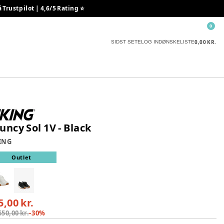
rustpilot | 4,6/5 Rating ⭐️
0
0,00 KR.
SIDST SETE
LOG IND
ØNSKELISTE
uncy Sol 1V - Black
ING
Outlet
5,00 kr.
550,00 kr.
-
30
%