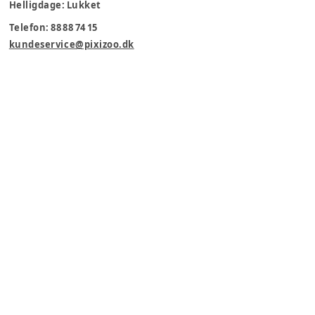
Helligdage: Lukket
Telefon: 88 88 74 15
kundeservice@pixizoo.dk