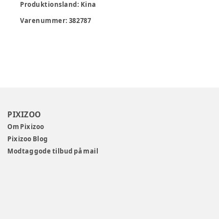
Produktionsland
:
Kina
Varenummer:
382787
PIXIZOO
Om Pixizoo
Pixizoo Blog
Modtag gode tilbud på mail