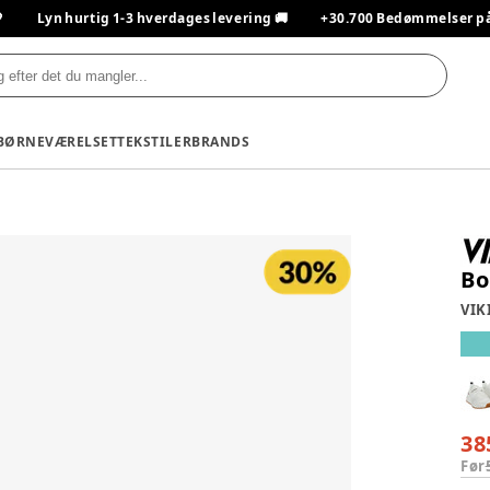

Lyn hurtig 1-3 hverdages levering 🚚
+30.700 Bedømmelser på T
BØRNEVÆRELSET
TEKSTILER
BRANDS
Bo
VIK
38
Før