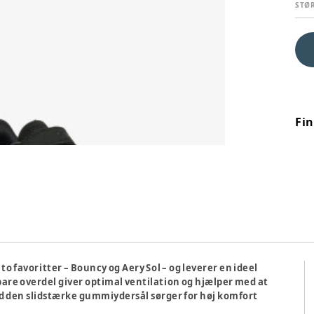
STØ
Fi
o favoritter – Bouncy og Aery Sol – og leverer en ideel
are overdel giver optimal ventilation og hjælper med at
 den slidstærke gummiydersål sørger for høj komfort