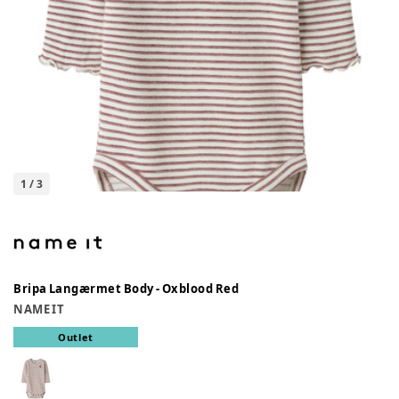
1
/
3
Bripa Langærmet Body - Oxblood Red
NAME IT
Outlet