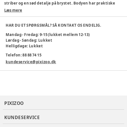
striber og en sød detalje på brystet. Bodyen har praktiske
trykknapper, så den er nem at tage af og på.
Læs mere
100% Økologisk bomuld
Blød og behagelig
HAR DU ET SPØRGSMÅL? SÅ KONTAKT OS ENDELIG.
Maskinvask 40°C
Mandag - Fredag: 9-15 (lukket mellem 12-13)
Nem at skifte
Lørdag - Søndag: Lukket
Sød detalje
Helligdage: Lukket
Perfekt til hverdag og leg!
Telefon: 88 88 74 15
Farve
:
Röd, Hvid
Materiale
:
Økologisk bomuld
kundeservice@pixizoo.dk
Producent
:
Bestseller A/S, Name it, Fredskovvej 1, 7330
Brande, Denmark
Produktionsland
:
Kina
Tøj størrelse
:
50 cm / 0 mdr.
Varenummer:
383541
PIXIZOO
KUNDESERVICE