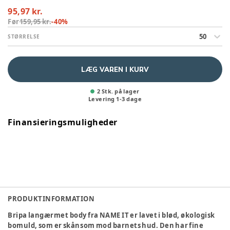
95,97 kr.
Før
159,95 kr.
-
40
%
50
STØRRELSE
LÆG VAREN I KURV
2 Stk. på lager
Levering
1
-
3
dage
Finansieringsmuligheder
PRODUKTINFORMATION
Bripa langærmet body fra NAME IT er lavet i blød, økologisk
bomuld, som er skånsom mod barnets hud. Den har fine