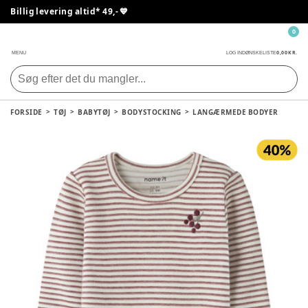
Billig levering altid* 49,- 💙
0
0,00 KR.
MENU
LOG IND
ØNSKELISTE
FORSIDE
TØJ
BABYTØJ
BODYSTOCKING
LANGÆRMEDE BODYER