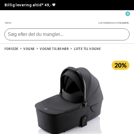
Billig levering altid* 49,- 💙
0
0,00 KR.
MENU
LOG IND
ØNSKELISTE
FORSIDE
VOGNE
VOGNE TILBEHØR
LIFTE TIL VOGNE