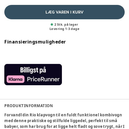
LÆG VAREN I KURV
2 Stk. på lager
Levering
1
-
3
dage
Finansieringsmuligheder
PRODUKTINFORMATION
Forvandl din Rio klapvogn til en fuldt funktionel kombivogn
med denne praktiske og stilfulde liggedel, perfekt til små
babyer, som har brug for at ligge helt fladt og sove trygt, når I