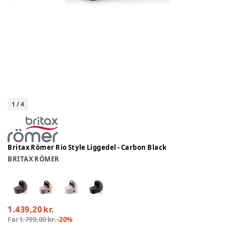
1
/
4
Britax Römer Rio Style Liggedel - Carbon Black
BRITAX RÖMER
1.439,20 kr.
Før
1.799,00 kr.
-
20
%