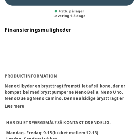
4 Stk. på lager
Levering
1
-
3
dage
Finansieringsmuligheder
PRODUKTINFORMATION
Neno tilbyder en brysttragt fremstillet af silikone, der er
kompatibel med brystpumperne Neno Bella, Neno Uno,
Neno Due og Neno Camino. Denne alsidige brysttragt er
designet til at tilpasse sig enhver bryststørrelse, og den
Læs mere
tilbyder en behagelig og sikker oplevelse ved udtrykning af
modermælk.
HAR DU ET SPØRGSMÅL? SÅ KONTAKT OS ENDELIG.
At have en ekstra brysttragt til din brystpumpe er praktisk,
Mandag - Fredag: 9-15 (lukket mellem 12-13)
især når du er på farten eller ikke altid har mulighed for at