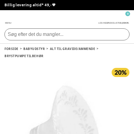
Billig levering altid* 49,- 💙
0
0,00 KR.
MENU
LOG IND
ØNSKELISTE
FORSIDE
BABYUDSTYR
ALT TIL GRAVIDE/AMMENDE
BRYSTPUMPE TILBEHØR