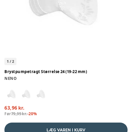
1
/
2
Brystpumpetragt Størrelse 24 (19-22 mm)
NENO
63,96 kr.
Før
79,95 kr.
-
20
%
LÆG VAREN I KURV