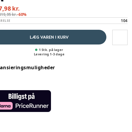
7,98 kr.
319,95 kr.
-
60
%
104
RRELSE
LÆG VAREN I KURV
1 Stk. på lager
Levering
1
-
3
dage
nansieringsmuligheder