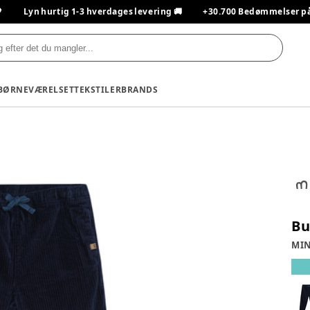

Lyn hurtig 1-3 hverdages levering 🚚
+30.700 Bedømmelser på T
BØRNEVÆRELSET
TEKSTILER
BRANDS
Bu
MI