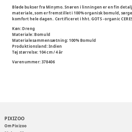
Bløde bukser fra Minymo. Snøren i linningen er en fin detal
materiale, som er fremstillet i 100% organisk bomuld, sørg
komfort hele dagen. Certificeret i hht. GOTS - organic CER
Køn
:
Dreng
Materiale
:
Bomuld
Materialesammensætning
:
100% Bomuld
Produktionsland
:
Indien
Tøj størrelse
:
104 cm / 4 år
Varenummer:
378406
PIXIZOO
Om Pixizoo