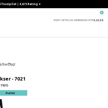
rustpilot | 4,6/5 Rating ⭐️
0
0,00 KR.
SIDST SETE
LOG IND
ØNSKELISTE
kser - 7021
NYMO
Outlet