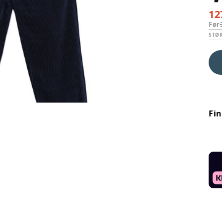
12
Før
STØ
Fi