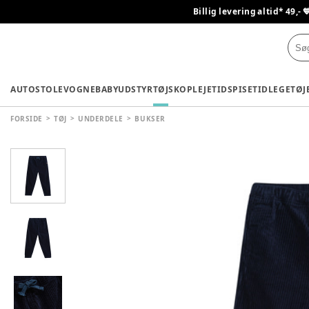
Billig levering altid* 49,- 
AUTOSTOLE
VOGNE
BABYUDSTYR
TØJ
SKO
PLEJETID
SPISETID
LEGETØJ
FORSIDE
TØJ
UNDERDELE
BUKSER