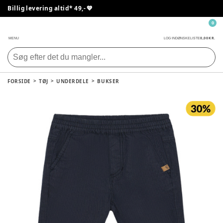
Billig levering altid* 49,- 💙
0
0,00 KR.
MENU
LOG IND
ØNSKELISTE
FORSIDE
TØJ
UNDERDELE
BUKSER