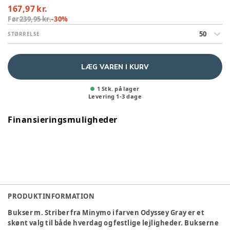
167,97 kr.
Før
239,95 kr.
-
30
%
50
STØRRELSE
LÆG VAREN I KURV
1 Stk. på lager
Levering
1
-
3
dage
Finansieringsmuligheder
PRODUKTINFORMATION
Bukser m. Striber fra Minymo i farven Odyssey Gray er et
skønt valg til både hverdag og festlige lejligheder. Bukserne