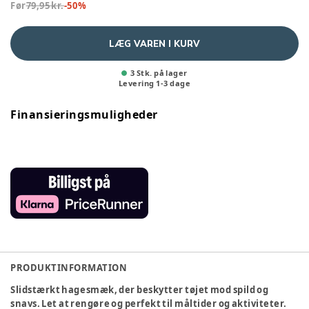
Før
79,95 kr.
-
50
%
LÆG VAREN I KURV
3 Stk. på lager
Levering
1
-
3
dage
Finansieringsmuligheder
PRODUKTINFORMATION
Slidstærkt hagesmæk, der beskytter tøjet mod spild og
snavs. Let at rengøre og perfekt til måltider og aktiviteter.