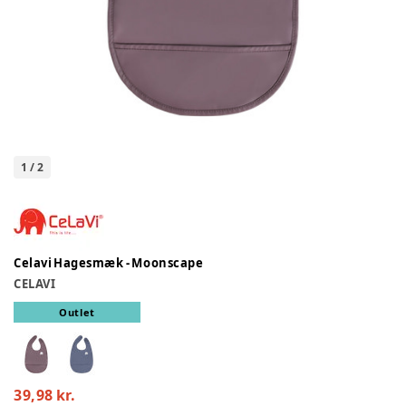
1
/
2
Celavi Hagesmæk - Moonscape
CELAVI
Outlet
39,98 kr.