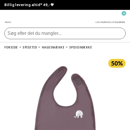
Billig levering altid* 49,- 💙
0
0,00 KR.
MENU
LOG IND
ØNSKELISTE
FORSIDE
SPISETID
HAGESMÆKKE
SPISESMÆKKE