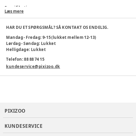
Specifikationer:
Læs mere
Materiale: Yderstof: 100 % polyester | Belægning: 100 %
polyuretan
HAR DU ET SPØRGSMÅL? SÅ KONTAKT OS ENDELIG.
Vaskes ved 40 grader
Mandag - Fredag: 9-15 (lukket mellem 12-13)
Farve
:
Lila
Lørdag - Søndag: Lukket
Helligdage: Lukket
Varenummer:
384983
Telefon: 88 88 74 15
kundeservice@pixizoo.dk
PIXIZOO
KUNDESERVICE