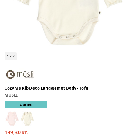
1
/
2
Cozy Me Rib Deco Langærmet Body - Tofu
MÜSLI
Outlet
139,30 kr.