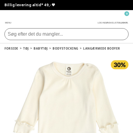
Billig levering altid* 49,- 💙
0
0,00 KR.
MENU
LOG IND
ØNSKELISTE
FORSIDE
TØJ
BABYTØJ
BODYSTOCKING
LANGÆRMEDE BODYER