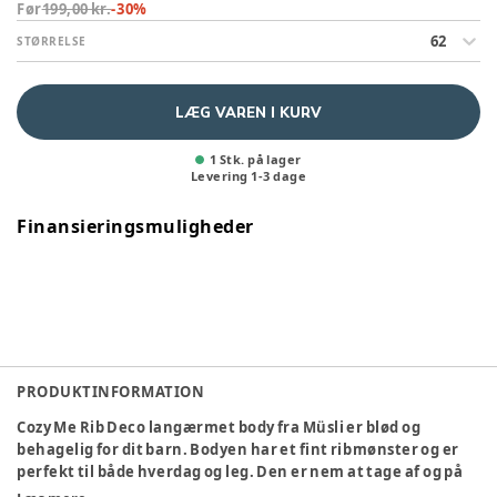
Før
199,00 kr.
-
30
%
62
STØRRELSE
LÆG VAREN I KURV
1 Stk. på lager
Levering
1
-
3
dage
Finansieringsmuligheder
PRODUKTINFORMATION
Cozy Me Rib Deco langærmet body fra Müsli er blød og
behagelig for dit barn. Bodyen har et fint ribmønster og er
perfekt til både hverdag og leg. Den er nem at tage af og på
med praktiske trykknapper.