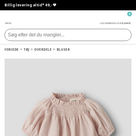
Billig levering altid* 49,- 💙
0
0,00 KR.
MENU
LOG IND
ØNSKELISTE
FORSIDE
TØJ
OVERDELE
BLUSER