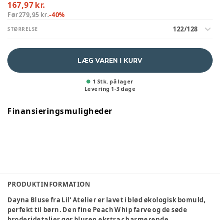
167,97 kr.
Før
279,95 kr.
-
40
%
122/128
STØRRELSE
LÆG VAREN I KURV
1 Stk. på lager
Levering
1
-
3
dage
Finansieringsmuligheder
PRODUKTINFORMATION
Dayna Bluse fra Lil' Atelier er lavet i blød økologisk bomuld,
perfekt til børn. Den fine Peach Whip farve og de søde
broderidetaljer gør blusen ekstra charmerende.