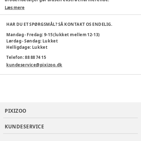
Læs mere
100% økologisk bomuld
Behagelig pasform
Smukke detaljer
HAR DU ET SPØRGSMÅL? SÅ KONTAKT OS ENDELIG.
Maskinvask 40 °C
Mandag - Fredag: 9-15 (lukket mellem 12-13)
Farve
:
Rosa
Lørdag - Søndag: Lukket
Materiale
:
Økologisk bomuld
Helligdage: Lukket
Producent
:
Bestseller A/S, Name it, Fredskovvej 1, 7330
Telefon: 88 88 74 15
Brande, Denmark
Produktionsland
:
CN
kundeservice@pixizoo.dk
Tøj størrelse
:
122 cm / 7 år, 128 cm / 8 år
Varenummer:
384124
PIXIZOO
KUNDESERVICE