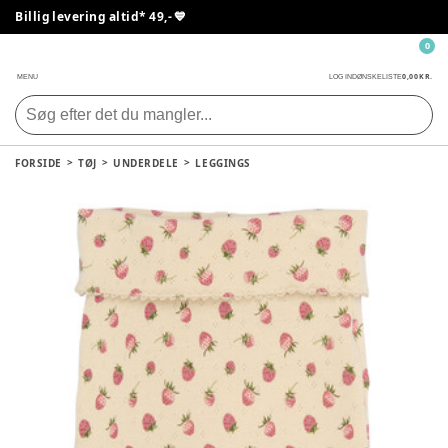
Billig levering altid* 49,- 💙
0
0,00 KR.
MENU
LOG IND
ØNSKELISTE
FORSIDE
TØJ
UNDERDELE
LEGGINGS