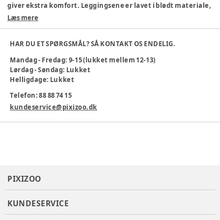
giver ekstra komfort. Leggingsene er lavet i blødt materiale,
der er behageligt mod huden.
Læs mere
Blød og elastisk pasform
Sød jordbær AOP
HAR DU ET SPØRGSMÅL? SÅ KONTAKT OS ENDELIG.
Høj talje for ekstra komfort
Mandag - Fredag: 9-15 (lukket mellem 12-13)
Maskinvask 30 °C
Lørdag - Søndag: Lukket
Perfekte til leg og hygge i hverdagen!
Helligdage: Lukket
Farve
:
Beige
Telefon: 88 88 74 15
Produktionsland
:
Indien
kundeservice@pixizoo.dk
Tøj størrelse
:
44 cm / præmatur
Varenummer:
383261
PIXIZOO
KUNDESERVICE