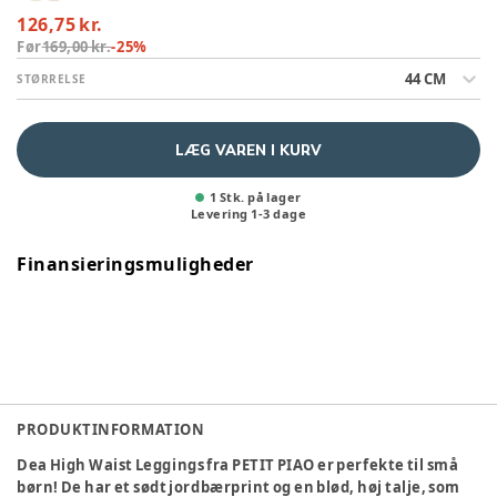
126,75 kr.
Før
169,00 kr.
-
25
%
44 CM
STØRRELSE
LÆG VAREN I KURV
1 Stk. på lager
Levering
1
-
3
dage
Finansieringsmuligheder
PRODUKTINFORMATION
Dea High Waist Leggings fra PETIT PIAO er perfekte til små
børn! De har et sødt jordbærprint og en blød, høj talje, som