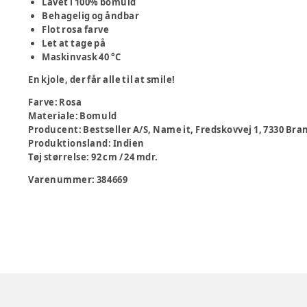
Lavet i 100% bomuld
Behagelig og åndbar
Flot rosa farve
Let at tage på
Maskinvask 40 °C
En kjole, der får alle til at smile!
Farve
:
Rosa
Materiale
:
Bomuld
Producent
:
Bestseller A/S, Name it, Fredskovvej 1, 7330 B
Produktionsland
:
Indien
Tøj størrelse
:
92 cm / 24 mdr.
Varenummer:
384669