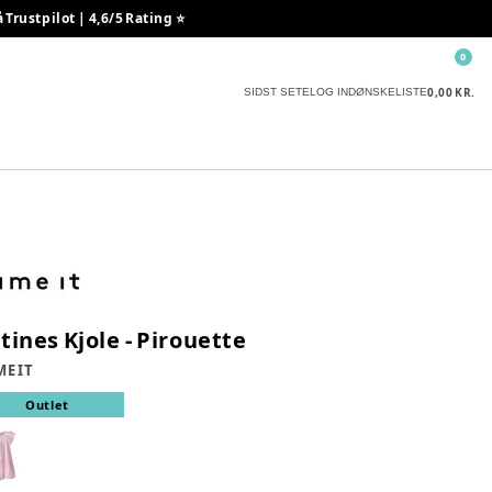
rustpilot | 4,6/5 Rating ⭐️
0
0,00 KR.
SIDST SETE
LOG IND
ØNSKELISTE
tines Kjole - Pirouette
E IT
Outlet