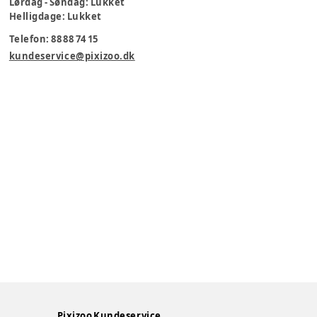
Lørdag - Søndag: Lukket
Helligdage: Lukket
Telefon: 88 88 74 15
kundeservice@pixizoo.dk
Pixizoo Kundeservice