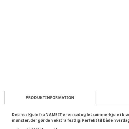
PRODUKTINFORMATION
Detines Kjole fra NAME IT er en sød og let sommerkjole i b
mønster, der gør den ekstra festlig. Perfekt til både hverdag