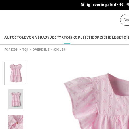
Billig levering altid* 49,- 
AUTOSTOLE
VOGNE
BABYUDSTYR
TØJ
SKO
PLEJETID
SPISETID
LEGETØJ
FORSIDE
TØJ
OVERDELE
KJOLER