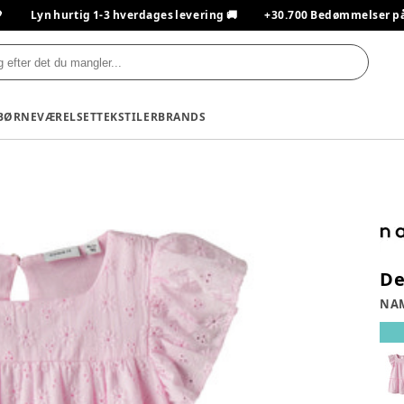

Lyn hurtig 1-3 hverdages levering 🚚
+30.700 Bedømmelser på T
BØRNEVÆRELSET
TEKSTILER
BRANDS
De
NAM