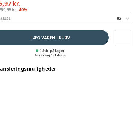
5,97 kr.
259,95 kr.
-
40
%
92
RRELSE
LÆG VAREN I KURV
1 Stk. på lager
Levering
1
-
3
dage
nansieringsmuligheder