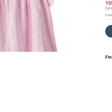
15
Før
STØ
Fi