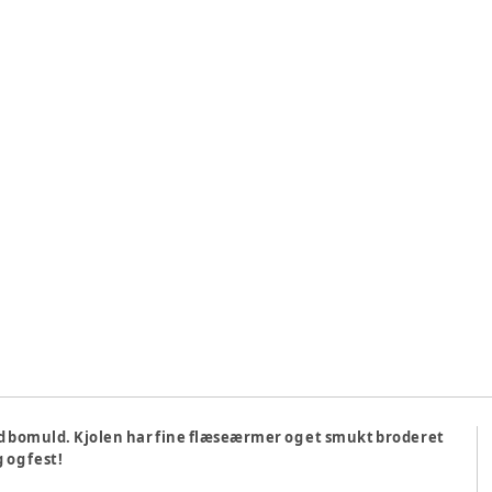
lød bomuld. Kjolen har fine flæseærmer og et smukt broderet
 og fest!