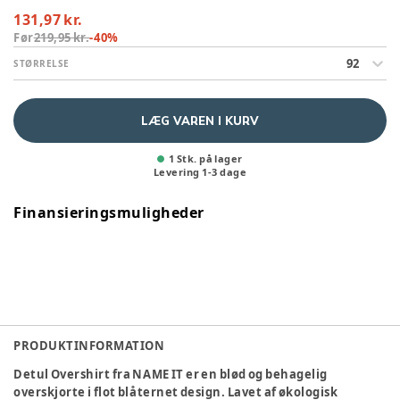
131,97 kr.
Før
219,95 kr.
-
40
%
92
STØRRELSE
LÆG VAREN I KURV
1 Stk. på lager
Levering
1
-
3
dage
Finansieringsmuligheder
PRODUKTINFORMATION
Detul Overshirt fra NAME IT er en blød og behagelig
overskjorte i flot blåternet design. Lavet af økologisk