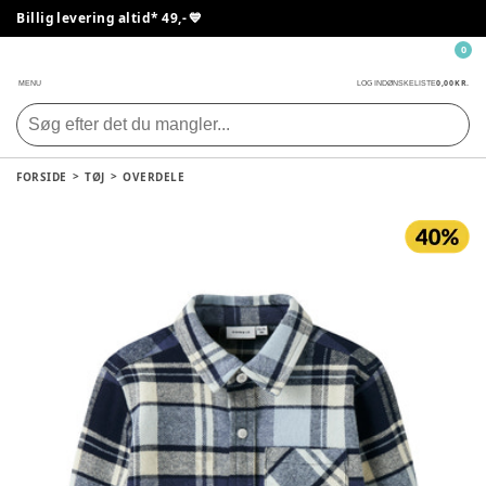
Billig levering altid* 49,- 💙
0
0,00 KR.
MENU
LOG IND
ØNSKELISTE
FORSIDE
TØJ
OVERDELE