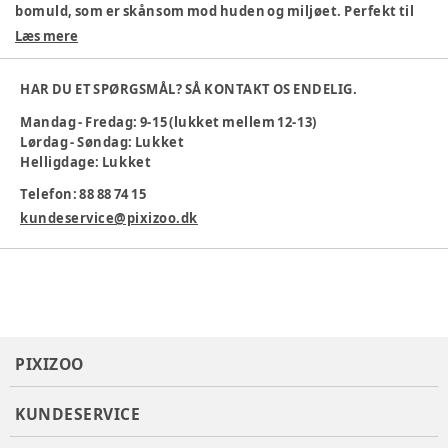
bomuld, som er skånsom mod huden og miljøet. Perfekt til
både hverdag og festlige lejligheder.
Læs mere
100% økologisk bomuld
Blødt og komfortabelt materiale
HAR DU ET SPØRGSMÅL? SÅ KONTAKT OS ENDELIG.
Smart lomme på brystet
Mandag - Fredag: 9-15 (lukket mellem 12-13)
Klassisk skjortekrave
Lørdag - Søndag: Lukket
Maskinvask 30 °C
Helligdage: Lukket
Farve
:
Blå
Telefon: 88 88 74 15
Materiale
:
Økologisk bomuld
Producent
:
Bestseller A/S, Name it, Fredskovvej 1, 7330
kundeservice@pixizoo.dk
Brande, Denmark
Produktionsland
:
Kina
Tøj størrelse
:
92 cm / 24 mdr.
Varenummer:
384225
PIXIZOO
KUNDESERVICE