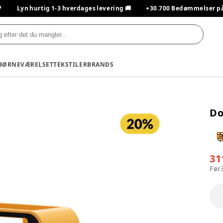

Lyn hurtig 1-3 hverdages levering 🚚
+30.700 Bedømmelser på T
BØRNEVÆRELSET
TEKSTILER
BRANDS
Do
31
Før