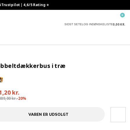
rustpilot | 4,6/5 Rating ⭐️
0
0,00 KR.
SIDST SETE
LOG IND
ØNSKELISTE
bbeltdækkerbus i træ
1,20 kr.
389,00 kr.
-
20
%
VAREN ER UDSOLGT