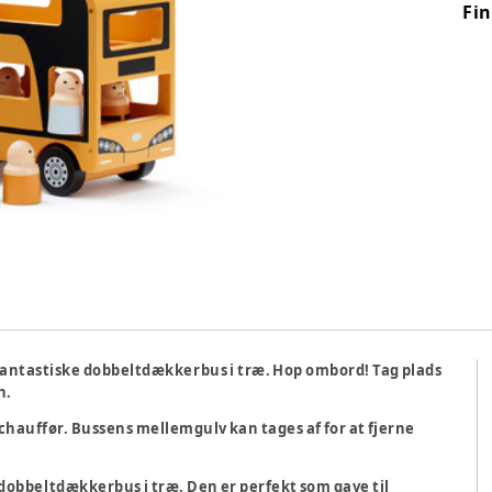
Fi
fantastiske dobbeltdækkerbus i træ. Hop ombord! Tag plads
n.
auffør. Bussens mellemgulv kan tages af for at fjerne
obbeltdækkerbus i træ. Den er perfekt som gave til