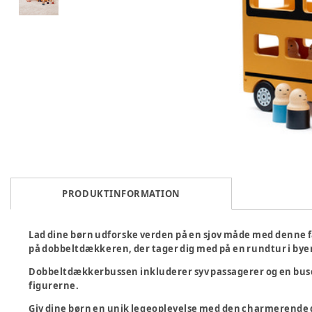
PRODUKTINFORMATION
Lad dine børn udforske verden på en sjov måde med denne 
på dobbeltdækkeren, der tager dig med på en rundtur i bye
Dobbeltdækkerbussen inkluderer syv passagerer og en busch
figurerne.
Giv dine børn en unik legeoplevelse med den charmerende d