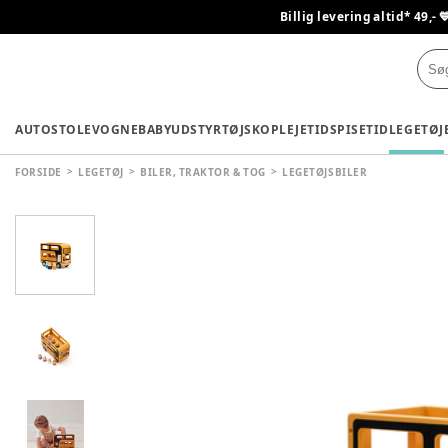
Billig levering altid* 49,- 
AUTOSTOLE
VOGNE
BABYUDSTYR
TØJ
SKO
PLEJETID
SPISETID
LEGETØJ
FORSIDE
LEGETØJ
BILER, TRAKTOR & TOG
LEGETØJSBILER