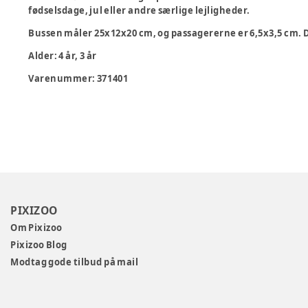
fødselsdage, jul eller andre særlige lejligheder.
Bussen måler 25x12x20 cm, og passagererne er 6,5x3,5 cm. De
Alder
:
4 år, 3 år
Varenummer:
371401
PIXIZOO
Om Pixizoo
Pixizoo Blog
Modtag gode tilbud på mail