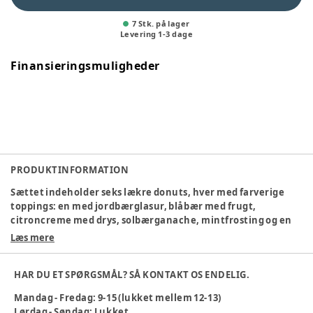
7 Stk. på lager
Levering
1
-
3
dage
Finansieringsmuligheder
PRODUKTINFORMATION
Sættet indeholder seks lækre donuts, hver med farverige
toppings: en med jordbærglasur, blåbær med frugt,
citroncreme med drys, solbærganache, mintfrosting og en
rig chokoladeglasur.Sættet inkluderer også en legesyg
Læs mere
papæske – perfekt til at skabe en lille bagerioplevelse, hvor
børnene kan pakke deres lækkerier og byde venner eller
HAR DU ET SPØRGSMÅL? SÅ KONTAKT OS ENDELIG.
familie. Tid til søde stunder og fantasifulde øjeblikke!
Produktet er lavet af træ og inspirerer til fantasifuld leg og
Mandag - Fredag: 9-15 (lukket mellem 12-13)
sjove stunder sammen
Lørdag - Søndag: Lukket