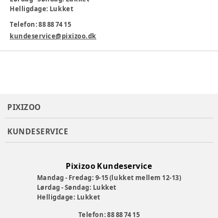
Helligdage: Lukket
Produktionsland
:
Kina
Telefon: 88 88 74 15
Varenummer:
379276
kundeservice@pixizoo.dk
PIXIZOO
KUNDESERVICE
Pixizoo Kundeservice
Mandag - Fredag: 9-15 (lukket mellem 12-13)
Lørdag - Søndag: Lukket
Helligdage: Lukket
Telefon: 88 88 74 15