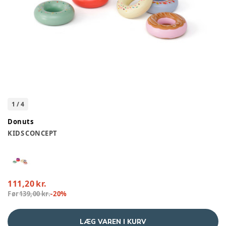
1
/
4
Donuts
KIDS CONCEPT
111,20 kr.
Før
139,00 kr.
-
20
%
LÆG VAREN I KURV