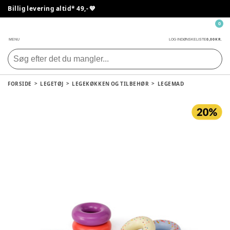
Billig levering altid* 49,- 💙
0
0,00 KR.
MENU
LOG IND
ØNSKELISTE
FORSIDE
LEGETØJ
LEGEKØKKEN OG TILBEHØR
LEGEMAD