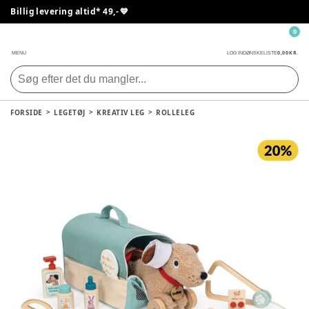
Billig levering altid* 49,- 💙
0
0,00 KR.
MENU
LOG IND
ØNSKELISTE
FORSIDE
LEGETØJ
KREATIV LEG
ROLLELEG