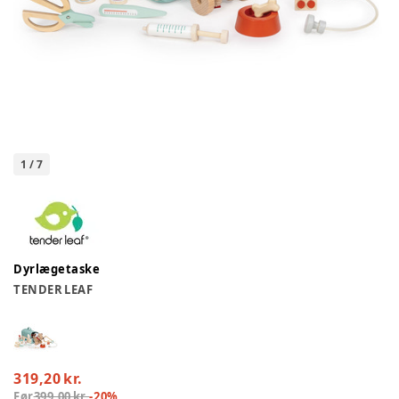
1
/
7
Dyrlægetaske
TENDER LEAF
319,20 kr.
Før
399,00 kr.
-
20
%