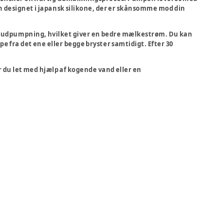
n designet i japansk silikone, der er skånsomme mod din
 udpumpning, hvilket giver en bedre mælkestrøm. Du kan
e fra det ene eller begge bryster samtidigt. Efter 30
r du let med hjælp af kogende vand eller en