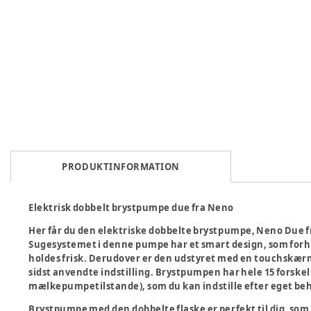
PRODUKTINFORMATION
Elektrisk dobbelt brystpumpe due fra Neno
Her får du den elektriske dobbelte brystpumpe, Neno Due f
Sugesystemet i denne pumpe har et smart design, som forh
holdes frisk. Derudover er den udstyret med en touchskærm
sidst anvendte indstilling. Brystpumpen har hele 15 forskell
mælkepumpetilstande), som du kan indstille efter eget be
Brystpumpe med den dobbelte flaske er perfekt til dig, s