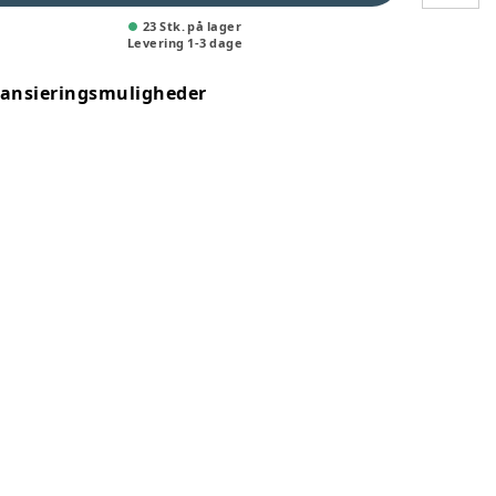
23 Stk. på lager
Levering
1
-
3
dage
nansieringsmuligheder