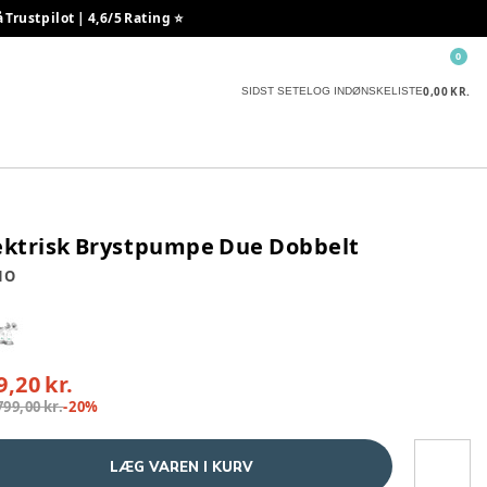
rustpilot | 4,6/5 Rating ⭐️
0
0,00 KR.
SIDST SETE
LOG IND
ØNSKELISTE
ektrisk Brystpumpe Due Dobbelt
NO
9,20 kr.
799,00 kr.
-
20
%
LÆG VAREN I KURV