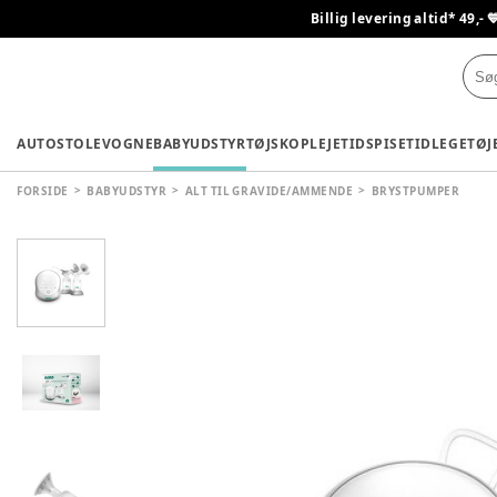
Billig levering altid* 49,- 
AUTOSTOLE
VOGNE
BABYUDSTYR
TØJ
SKO
PLEJETID
SPISETID
LEGETØJ
FORSIDE
BABYUDSTYR
ALT TIL GRAVIDE/AMMENDE
BRYSTPUMPER