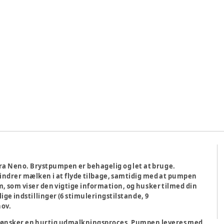
ra Neno. Brystpumpen er behagelig og let at bruge.
indrer mælken i at flyde tilbage, samtidig med at pumpen
, som viser den vigtige information, og husker tilmed din
ige indstillinger (6 stimuleringstilstande, 9
hov.
om ønsker en hurtig udmalkningsproces. Pumpen leveres med