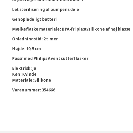
Let sterilisering af pumpens dele
Genopladeligt batteri
Mælkeflaske materiale: BPA-fri plast/silikone af høj klasse
Opladningstid: 2 timer
Højde: 10,5 cm
Passr med Philips Avent sutterflasker
Elektrisk
:
Ja
Køn
:
Kvinde
Materiale
:
Silikone
Varenummer:
354666