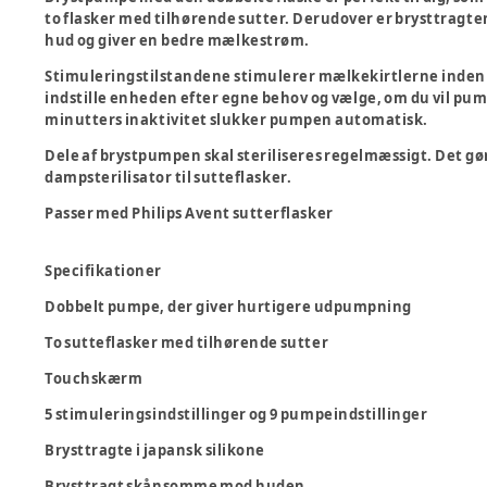
to flasker med tilhørende sutter. Derudover er brysttragte
hud og giver en bedre mælkestrøm.
Stimuleringstilstandene stimulerer mælkekirtlerne inden
indstille enheden efter egne behov og vælge, om du vil pump
minutters inaktivitet slukker pumpen automatisk.
Dele af brystpumpen skal steriliseres regelmæssigt. Det gø
dampsterilisator til sutteflasker.
Passer med Philips Avent sutterflasker
Specifikationer
Dobbelt pumpe, der giver hurtigere udpumpning
To sutteflasker med tilhørende sutter
Touchskærm
5 stimuleringsindstillinger og 9 pumpeindstillinger
Brysttragte i japansk silikone
Brysttragt skånsomme mod huden