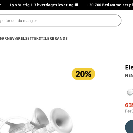

Lyn hurtig 1-3 hverdages levering 🚚
+30.700 Bedømmelser på T
BØRNEVÆRELSET
TEKSTILER
BRANDS
El
NE
63
Før