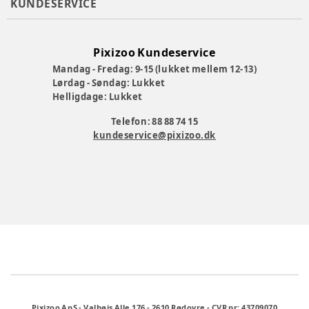
KUNDESERVICE
Pixizoo Kundeservice
Mandag - Fredag: 9-15 (lukket mellem 12-13)
Lørdag - Søndag: Lukket
Helligdage: Lukket
Telefon: 88 88 74 15
kundeservice@pixizoo.dk
Pixizoo ApS
-
Valhøjs Alle 176
-
2610 Rødovre
-
CVR nr: 43709070