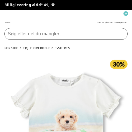
Billig levering altid* 49,- 💙
0
0,00 KR.
MENU
LOG IND
ØNSKELISTE
FORSIDE
TØJ
OVERDELE
T-SHIRTS