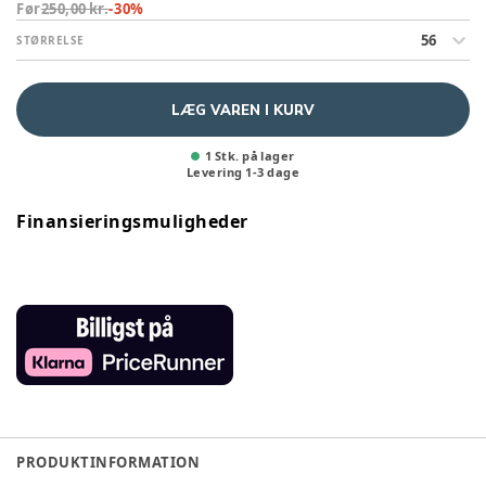
Før
250,00 kr.
-
30
%
56
STØRRELSE
LÆG VAREN I KURV
1 Stk. på lager
Levering
1
-
3
dage
Finansieringsmuligheder
PRODUKTINFORMATION