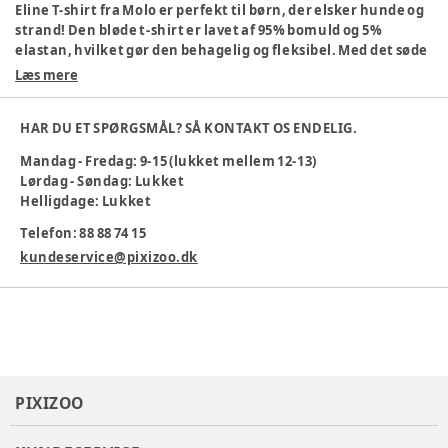
Eline T-shirt fra Molo er perfekt til børn, der elsker hunde og
strand! Den bløde t-shirt er lavet af 95% bomuld og 5%
elastan, hvilket gør den behagelig og fleksibel. Med det søde
strandmotiv og hund, bliver den hurtigt en favorit.
Læs mere
95% bomuld, 5% elastan
Blødt materiale
HAR DU ET SPØRGSMÅL? SÅ KONTAKT OS ENDELIG.
Sjovt strandmotiv
Behagelig pasform
Mandag - Fredag: 9-15 (lukket mellem 12-13)
Maskinvask ved 40 °C
Lørdag - Søndag: Lukket
Helligdage: Lukket
Ideel til leg og hverdag!
Telefon: 88 88 74 15
Farve
:
Hvid
Materiale
:
95% Cotton, 5% Elastane
kundeservice@pixizoo.dk
Producent
:
Molo A/S, Rentemestervej 49B, 2400København
NV, Danmark, molo@molo.dk
Produktionsland
:
UA
Tøj størrelse
:
56 cm / 1 mdr.
Varenummer:
383448
PIXIZOO